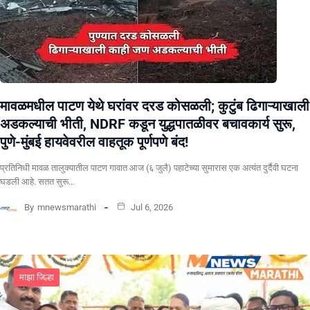
मावळमधील पाटण येथे घरांवर दरड कोसळली; कुटुंब ढिगाऱ्याखाली
अडकल्याची भीती, NDRF कडून युद्धपातळीवर बचावकार्य सुरू,
पुणे-मुंबई हायवेवरील वाहतूक पूर्णपणे बंद!
​प्रतिनिधी मावळ तालुक्यातील पाटण गावात आज (६ जुलै) पहाटेच्या सुमारास एक अत्यंत दुर्दैवी घटना
घडली आहे. सतत सुरू…
By
mnewsmarathi
Jul 6, 2026
माझा जिल्हा