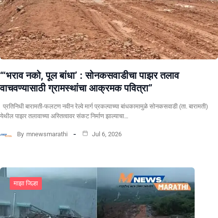
“‘भराव नको, पूल बांधा’ : सोनकसवाडीचा पाझर तलाव
वाचवण्यासाठी ग्रामस्थांचा आक्रमक पवित्रा”
प्रतिनिधी बारामती-फलटण नवीन रेल्वे मार्ग प्रकल्पाच्या बांधकामामुळे सोनकसवाडी (ता. बारामती)
येथील पाझर तलावाच्या अस्तित्वावर संकट निर्माण झाल्याचा…
By
mnewsmarathi
Jul 6, 2026
माझा जिल्हा