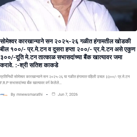
सोमेश्वर कारखान्याने सन २०२५-२६ गळीत हंगामतील खोडकी
बील १००/- प्र.मे.टन व दुसरा हप्ता २००/- प्र.मे.टन असे एकुण
३००/-दूति मे.टन तात्काळ सभासदांच्या बैंक खात्यावर जमा
करावे. :-श्री सतिश काकडे
प्रतिनिधी सोमेश्वर कारखान्याने सन २०२५-२६ या गळीत हंगामात पहिली उचल ३३००/- प्र.मे.टन
F.R.P सभासदांच्या बँक खात्यावर वर्ग केलेले…
By
mnewsmarathi
Jun 7, 2026