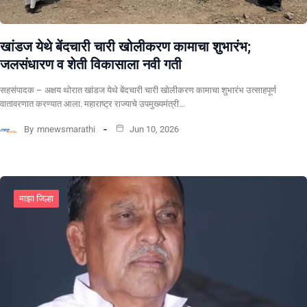
खांडज येथे बेंदचारी चारी खोलीकरण कामाचा शुभारंभ;
जलसंधारण व शेती विकासाला नवी गती
सहसंपादक – अक्षय थोरात खांडज येथे बेंदचारी चारी खोलीकरण कामाचा शुभारंभ उत्साहपूर्ण
वातावरणात करण्यात आला. महाराष्ट्र राज्याचे उपमुख्यमंत्री…
By
mnewsmarathi
Jun 10, 2026
माझा जिल्हा