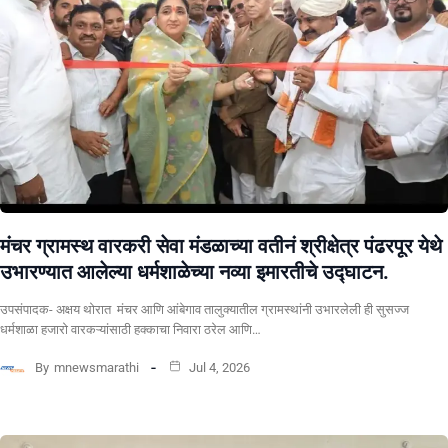
मंचर ग्रामस्थ वारकरी सेवा मंडळाच्या वतीनं श्रीक्षेत्र पंढरपूर येथे
उभारण्यात आलेल्या धर्मशाळेच्या नव्या इमारतीचे उद्घाटन.
उपसंपादक- अक्षय थोरात मंचर आणि आंबेगाव तालुक्यातील ग्रामस्थांनी उभारलेली ही सुसज्ज
धर्मशाळा हजारो वारकऱ्यांसाठी हक्काचा निवारा ठरेल आणि…
By
mnewsmarathi
Jul 4, 2026