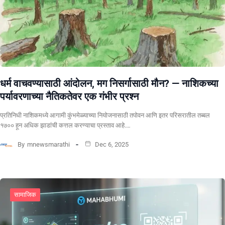
धर्म वाचवण्यासाठी आंदोलन, मग निसर्गासाठी मौन? ​— नाशिकच्या
पर्यावरणाच्या नैतिकतेवर एक गंभीर प्रश्न
प्रतिनिधी ​नाशिकमध्ये आगामी कुंभमेळ्याच्या नियोजनासाठी तपोवन आणि इतर परिसरातील तब्बल
१७०० हून अधिक झाडांची कत्तल करण्याचा प्रस्ताव आहे.…
By
mnewsmarathi
Dec 6, 2025
सामाजिक