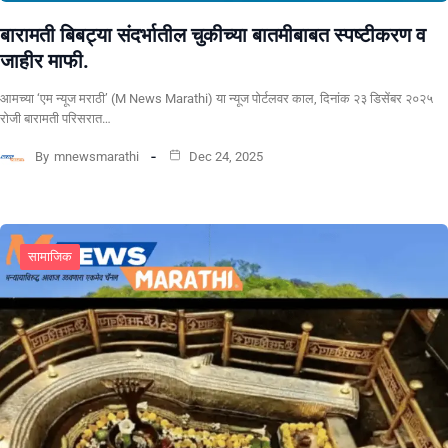
बारामती बिबट्या संदर्भातील चुकीच्या बातमीबाबत स्पष्टीकरण व
जाहीर माफी.
आमच्या ‘एम न्यूज मराठी’ (M News Marathi) या न्यूज पोर्टलवर काल, दिनांक २३ डिसेंबर २०२५
रोजी बारामती परिसरात…
By
mnewsmarathi
Dec 24, 2025
सामाजिक