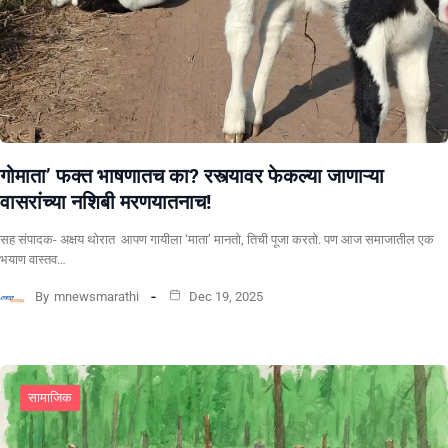
गोमाता’ फक्त भाषणातच का? रस्त्यावर फेकल्या जाणाऱ्या
वासरांच्या नशिबी मरणयातनाच!
सह संपादक- अक्षय थोरात ​ ​आपण गायीला ‘माता’ मानतो, तिची पूजा करतो. पण आज समाजातील एक
भयाण वास्तव…
By
mnewsmarathi
Dec 19, 2025
सामाजिक