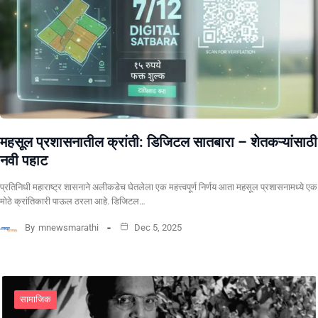
महसूल प्रशासनातील क्रांती: डिजिटल सातबारा – शेतकऱ्यांसाठी
नवी पहाट
प्रतिनिधी ​महाराष्ट्र शासनाने अलीकडेच घेतलेला एक महत्त्वपूर्ण निर्णय आता महसूल प्रशासनामध्ये एक
मोठे क्रांतिकारी पाऊल ठरला आहे. डिजिटल…
By
mnewsmarathi
Dec 5, 2025
सामाजिक