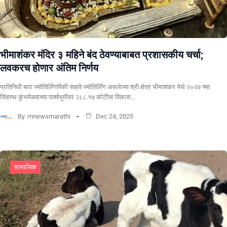
भीमाशंकर मंदिर ३ महिने बंद ठेवण्याबाबत प्रशासकीय चर्चा;
लवकरच होणार अंतिम निर्णय
प्रतिनिधी बारा ज्योतिर्लिंगांपैकी सहावे ज्योतिर्लिंग असलेल्या श्री क्षेत्र भीमाशंकर येथे २०२७ च्या
सिंहस्थ कुंभमेळ्याच्या पार्श्वभूमीवर २८८.१७ कोटींचा विकास…
By
mnewsmarathi
Dec 24, 2025
सामाजिक