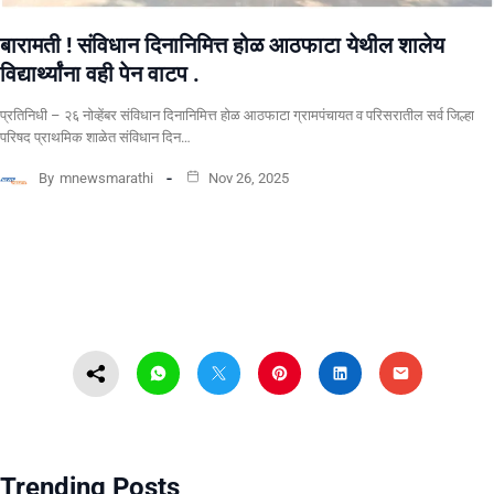
बारामती ! संविधान दिनानिमित्त होळ आठफाटा येथील शालेय
विद्यार्थ्यांना वही पेन वाटप .
प्रतिनिधी – २६ नोव्हेंबर संविधान दिनानिमित्त होळ आठफाटा ग्रामपंचायत व परिसरातील सर्व जिल्हा
परिषद प्राथमिक शाळेत संविधान दिन…
By
mnewsmarathi
Nov 26, 2025
Trending Posts