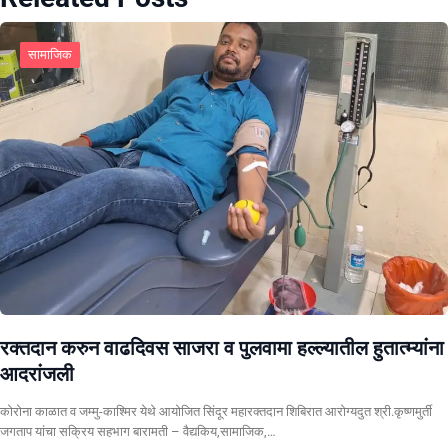
सामाजिक
रक्तदान करुन वाढदिवस साजरा व पुलवामा हल्ल्यातील हुतात्म्यांना
आदरांजली
कोरोना काळात व जम्मु-काश्मिर येथे आयोजित सिंदूर महारक्तदान शिबिरात आरोग्यदुत श्री.कृष्णमुर्ती
जगताप यांचा सक्रिय सहभाग बारामती – वैद्यकिय,सामाजिक,…