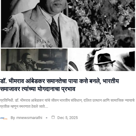
डॉ. भीमराव आंबेडकर समानतेचा पाया कसे बनले, भारतीय
समाजावर त्यांच्या योगदानाचा प्रभाव
प्रतिनिधी. ​डॉ. भीमराव आंबेडकर यांचे जीवन भारतीय संविधान, दलित उत्थान आणि सामाजिक न्यायाचे
प्रतीक म्हणून स्मरणात ठेवले जाते.…
By
mnewsmarathi
Dec 5, 2025