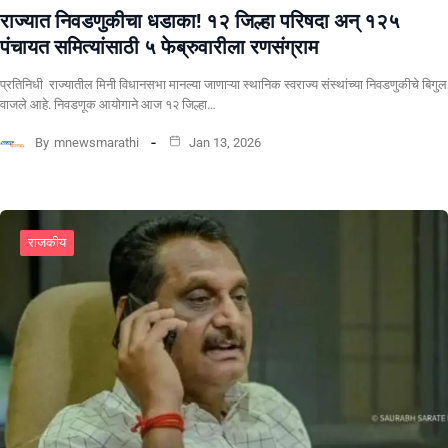
राज्यात निवडणुकीचा धडाका! १२ जिल्हा परिषदा अन् १२५
पंचायत समित्यांसाठी ५ फेब्रुवारीला रणसंग्राम
प्रतिनिधी राज्यातील मिनी विधानसभा मानल्या जाणाऱ्या स्थानिक स्वराज्य संस्थांच्या निवडणुकीचे बिगुल
वाजले आहे. निवडणूक आयोगाने आज १२ जिल्हा…
By
mnewsmarathi
Jan 13, 2026
राजकीय