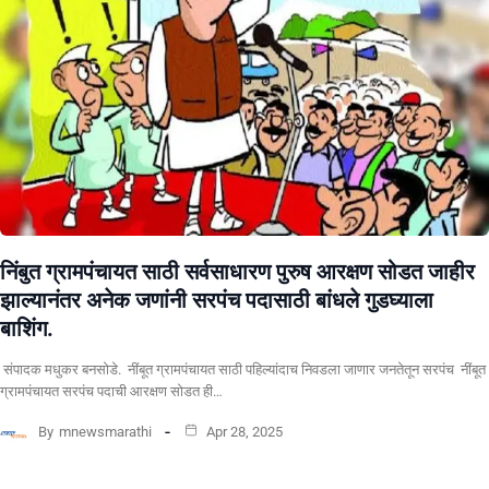
निंबुत ग्रामपंचायत साठी सर्वसाधारण पुरुष आरक्षण सोडत जाहीर
झाल्यानंतर अनेक जणांनी सरपंच पदासाठी बांधले गुडघ्याला
बाशिंग.
संपादक मधुकर बनसोडे. नींबूत ग्रामपंचायत साठी पहिल्यांदाच निवडला जाणार जनतेतून सरपंच नींबूत
ग्रामपंचायत सरपंच पदाची आरक्षण सोडत ही…
By
mnewsmarathi
Apr 28, 2025