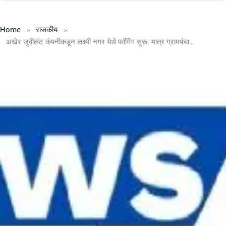
Home
राजकीय
अखेर जुबीलंट कंपनीकडून लक्ष्मी नगर येथे फॉगिंग सुरू. मात्र ग्रामपंचायत निंबूच्या पत्रावरती अद्याप कोणताही निर्णय नाहीच?