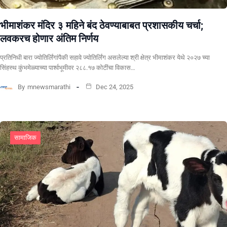
भीमाशंकर मंदिर ३ महिने बंद ठेवण्याबाबत प्रशासकीय चर्चा;
लवकरच होणार अंतिम निर्णय
प्रतिनिधी बारा ज्योतिर्लिंगांपैकी सहावे ज्योतिर्लिंग असलेल्या श्री क्षेत्र भीमाशंकर येथे २०२७ च्या
सिंहस्थ कुंभमेळ्याच्या पार्श्वभूमीवर २८८.१७ कोटींचा विकास…
By
mnewsmarathi
Dec 24, 2025
सामाजिक