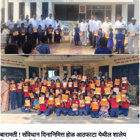
बारामती ! संविधान दिनानिमित्त होळ आठफाटा येथील शालेय