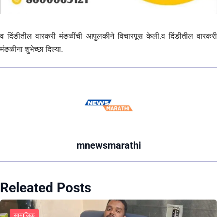
व दिंङीतील वारकरी मंङळींची आपुलकीने विचारपूस केली.व दिंङीतील वारकरी
मंङळीना शुभेच्छा दिल्या.
mnewsmarathi
Releated Posts
सामाजिक