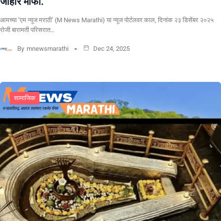
जाहीर माफी.
आमच्या ‘एम न्यूज मराठी’ (M News Marathi) या न्यूज पोर्टलवर काल, दिनांक २३ डिसेंबर २०२५
रोजी बारामती परिसरात…
By
mnewsmarathi
Dec 24, 2025
सामाजिक