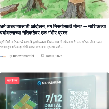
धर्म वाचवण्यासाठी आंदोलन, मग निसर्गासाठी मौन? ​— नाशिकच्या
पर्यावरणाच्या नैतिकतेवर एक गंभीर प्रश्न
प्रतिनिधी ​नाशिकमध्ये आगामी कुंभमेळ्याच्या नियोजनासाठी तपोवन आणि इतर परिसरातील तब्बल
१७०० हून अधिक झाडांची कत्तल करण्याचा प्रस्ताव आहे.…
By
mnewsmarathi
Dec 6, 2025
सामाजिक