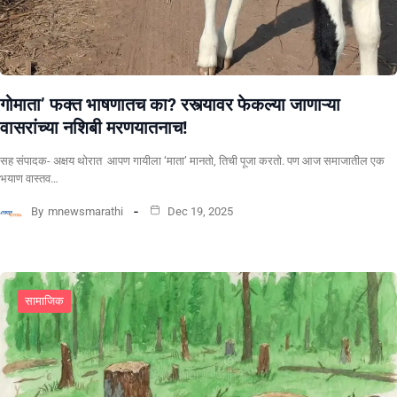
गोमाता’ फक्त भाषणातच का? रस्त्यावर फेकल्या जाणाऱ्या
वासरांच्या नशिबी मरणयातनाच!
सह संपादक- अक्षय थोरात ​ ​आपण गायीला ‘माता’ मानतो, तिची पूजा करतो. पण आज समाजातील एक
भयाण वास्तव…
By
mnewsmarathi
Dec 19, 2025
सामाजिक