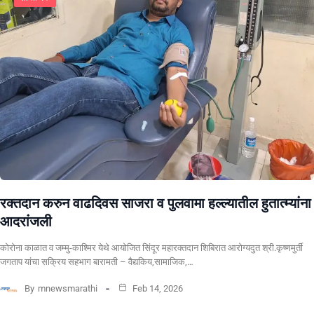
रक्तदान करुन वाढदिवस साजरा व पुलवामा हल्ल्यातील हुतात्म्यांना
आदरांजली
कोरोना काळात व जम्मु-काश्मिर येथे आयोजित सिंदूर महारक्तदान शिबिरात आरोग्यदुत श्री.कृष्णमुर्ती
जगताप यांचा सक्रिय सहभाग बारामती – वैद्यकिय,सामाजिक,…
By
mnewsmarathi
Feb 14, 2026