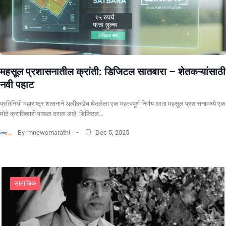
महसूल प्रशासनातील क्रांती: डिजिटल सातबारा – शेतकऱ्यांसाठी
नवी पहाट
प्रतिनिधी ​महाराष्ट्र शासनाने अलीकडेच घेतलेला एक महत्त्वपूर्ण निर्णय आता महसूल प्रशासनामध्ये एक
मोठे क्रांतिकारी पाऊल ठरला आहे. डिजिटल…
By
mnewsmarathi
Dec 5, 2025
सामाजिक