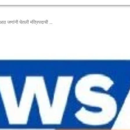
अजित पवार यांनी उपमुख्यमंत्री तर आठ जणांनी घेतली मंत्रिपदाची शपथ