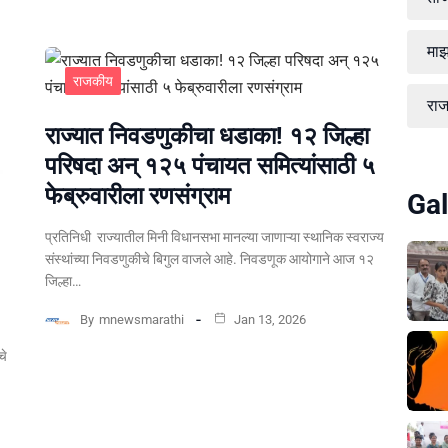
माझ
राजकीय
रा
राज्यात निवडणुकीचा धडाका! १२ जिल्हा
परिषदा अन् १२५ पंचायत समित्यांसाठी ५
फेब्रुवारीला रणसंग्राम
Gal
प्रतिनिधी राज्यातील मिनी विधानसभा मानल्या जाणाऱ्या स्थानिक स्वराज्य
संस्थांच्या निवडणुकीचे बिगुल वाजले आहे. निवडणूक आयोगाने आज १२
जिल्हा…
By
mnewsmarathi
Jan 13, 2026
चे