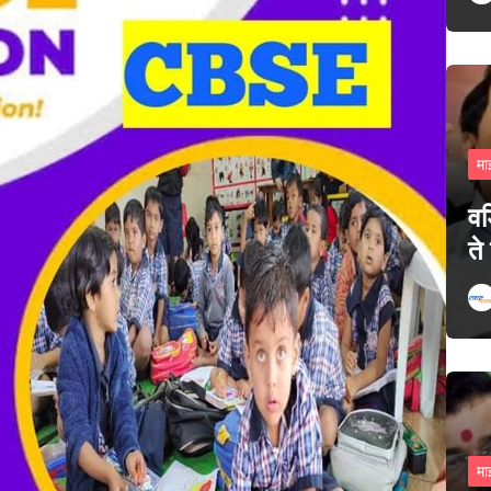
मा
वड
ते
मा