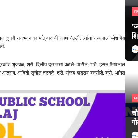
मा
‘ज
शि
 दुपारी राजभवनावर मंत्रिपदाची शपथ घेतली. त्यांना राज्यपाल रमेश बैस
ली.
ंत भुजबळ, श्री. दिलीप दत्तात्रय वळसे- पाटील, श्री. हसन मियालाल
ंतराव आत्राम, आदिती सुनील तटकरे, श्री. संजय बाबूराव बनसोडे, श्री. अनिल
मा
चौ
गो