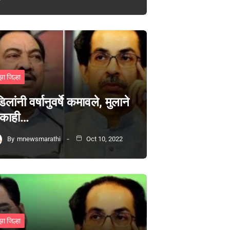
झा जिल्हा
िलांनी वर्षानुवर्षे कमावले, मुलाने
 काही…
By
mnewsmarathi
Oct 10, 2022
झा जिल्हा