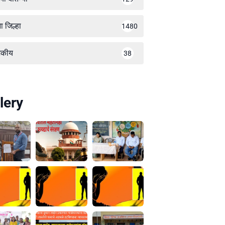
ा जिल्हा
1480
जकीय
38
lery