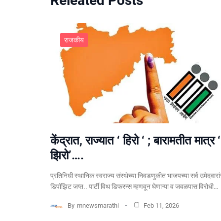
Releated Posts
राजकीय
केंद्रात, राज्यात ‘ हिरो ‘ ; बारामतीत मात्र ‘
झिरो’….
प्रतिनिधी स्थानिक स्वराज्य संस्थेच्या निवडणुकीत भाजपच्या सर्व उमेदवारां
डिपॉझिट जप्त.. पार्टी विथ डिफरन्स म्हणवून घेणाऱ्या व जवळपास विरोधी…
By
mnewsmarathi
Feb 11, 2026