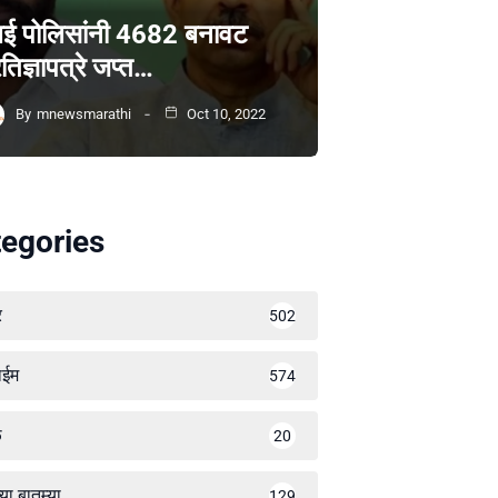
ंबई पोलिसांनी 4682 बनावट
रतिज्ञापत्रे जप्त…
By
mnewsmarathi
Oct 10, 2022
egories
र
502
ाईम
574
ळ
20
्या बातम्या
129