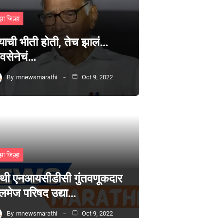
झा जिल्हा
्याची भीती होती, तेच झालं…
वसेनेचं…
By
mnewsmarathi
Oct 9, 2022
झा जिल्हा
थी एनआयसीडीसी गुंतवणूकदार
लमेज परिषद उद्या…
By
mnewsmarathi
Oct 9, 2022