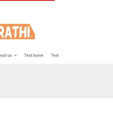
out us
Test home
Test