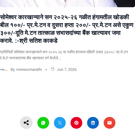
सोमेश्वर कारखान्याने सन २०२५-२६ गळीत हंगामतील खोडकी
बील १००/- प्र.मे.टन व दुसरा हप्ता २००/- प्र.मे.टन असे एकुण
३००/-दूति मे.टन तात्काळ सभासदांच्या बैंक खात्यावर जमा
करावे. :-श्री सतिश काकडे
प्रतिनिधी सोमेश्वर कारखान्याने सन २०२५-२६ या गळीत हंगामात पहिली उचल ३३००/- प्र.मे.टन
F.R.P सभासदांच्या बँक खात्यावर वर्ग केलेले…
By
mnewsmarathi
Jun 7, 2026