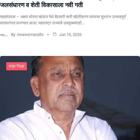
जलसंधारण व शेती विकासाला नवी गती
सहसंपादक – अक्षय थोरात खांडज येथे बेंदचारी चारी खोलीकरण कामाचा शुभारंभ उत्साहपूर्ण
वातावरणात करण्यात आला. महाराष्ट्र राज्याचे उपमुख्यमंत्री…
By
mnewsmarathi
Jun 10, 2026
माझा जिल्हा