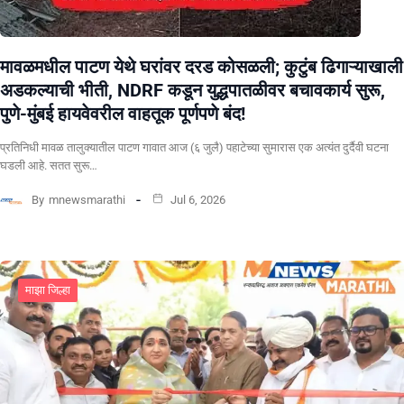
मावळमधील पाटण येथे घरांवर दरड कोसळली; कुटुंब ढिगाऱ्याखाली
अडकल्याची भीती, NDRF कडून युद्धपातळीवर बचावकार्य सुरू,
पुणे-मुंबई हायवेवरील वाहतूक पूर्णपणे बंद!
​प्रतिनिधी मावळ तालुक्यातील पाटण गावात आज (६ जुलै) पहाटेच्या सुमारास एक अत्यंत दुर्दैवी घटना
घडली आहे. सतत सुरू…
By
mnewsmarathi
Jul 6, 2026
माझा जिल्हा