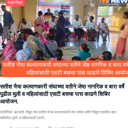
माझा जिल्हा
सतीश भैया कल्याणकारी संघाच्या वतीने जेष्ठ नागरिक व बारा वर्षे
पुढील मुली व महिलांसाठी एसटी बसचा पास काढणे शिबिर
आयोजन.
प्रतिनिधी बारामती. निंबुत येथे सतीश भैय्या कल्याणकारी संघ यांच्या वतीने निंबुत गावातील बारा
वर्षावरील मुली, व महिलांसाठी एसटी…