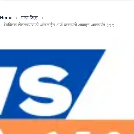
Home
माझा जिल्हा
वैयक्तिक शेततळ्यासाठी ऑनलाईन अर्ज करण्याचे आवाहन आतापर्यंत ३९९ लाभार्थींच्या अनुदान वितरीत