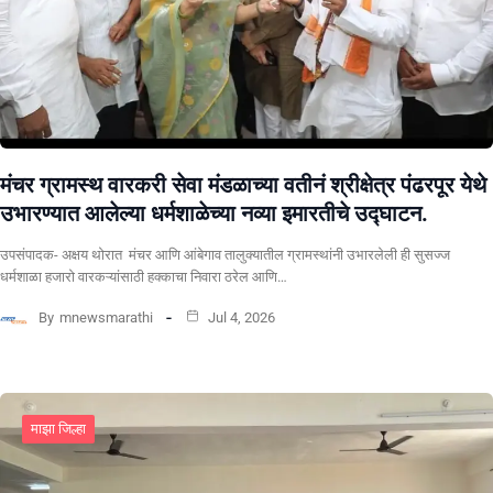
मंचर ग्रामस्थ वारकरी सेवा मंडळाच्या वतीनं श्रीक्षेत्र पंढरपूर येथे
उभारण्यात आलेल्या धर्मशाळेच्या नव्या इमारतीचे उद्घाटन.
उपसंपादक- अक्षय थोरात मंचर आणि आंबेगाव तालुक्यातील ग्रामस्थांनी उभारलेली ही सुसज्ज
धर्मशाळा हजारो वारकऱ्यांसाठी हक्काचा निवारा ठरेल आणि…
By
mnewsmarathi
Jul 4, 2026
माझा जिल्हा