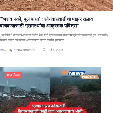
“‘भराव नको, पूल बांधा’ : सोनकसवाडीचा पाझर तलाव
वाचवण्यासाठी ग्रामस्थांचा आक्रमक पवित्रा”
प्रतिनिधी बारामती-फलटण नवीन रेल्वे मार्ग प्रकल्पाच्या बांधकामामुळे सोनकसवाडी (ता. बारामती)
येथील पाझर तलावाच्या अस्तित्वावर संकट निर्माण झाल्याचा…
By
mnewsmarathi
Jul 6, 2026
माझा जिल्हा