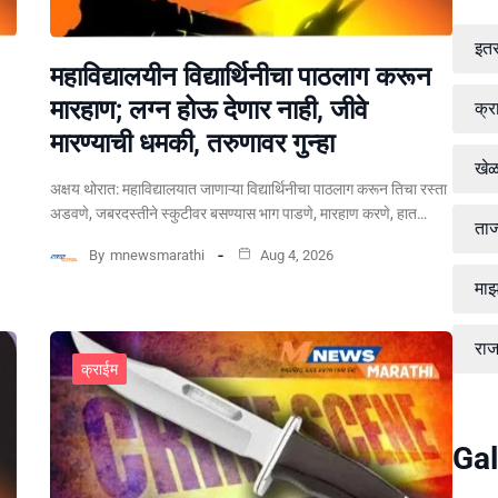
इत
महाविद्यालयीन विद्यार्थिनीचा पाठलाग करून
मारहाण; लग्न होऊ देणार नाही, जीवे
क्र
मारण्याची धमकी, तरुणावर गुन्हा
खे
अक्षय थोरात: महाविद्यालयात जाणाऱ्या विद्यार्थिनीचा पाठलाग करून तिचा रस्ता
अडवणे, जबरदस्तीने स्कुटीवर बसण्यास भाग पाडणे, मारहाण करणे, हात…
ताज
By
mnewsmarathi
Aug 4, 2026
माझ
रा
क्राईम
Gal