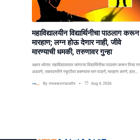
महाविद्यालयीन विद्यार्थिनीचा पाठलाग करून
मारहाण; लग्न होऊ देणार नाही, जीवे
मारण्याची धमकी, तरुणावर गुन्हा
अक्षय थोरात: महाविद्यालयात जाणाऱ्या विद्यार्थिनीचा पाठलाग करून तिचा रस
अडवणे, जबरदस्तीने स्कुटीवर बसण्यास भाग पाडणे, मारहाण करणे, हात…
By
mnewsmarathi
Aug 4, 2026