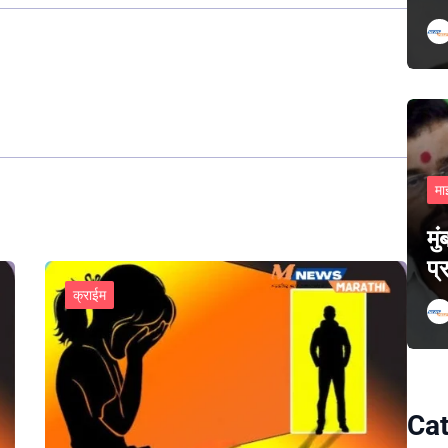
मा
मु
प्
क्राईम
Cat