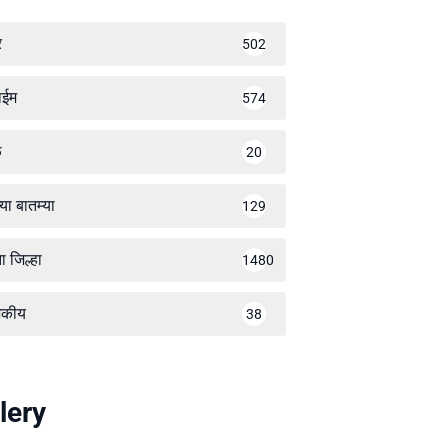
र
502
ाईम
574
ळ
20
्या बातम्या
129
ा जिल्हा
1480
जकीय
38
lery