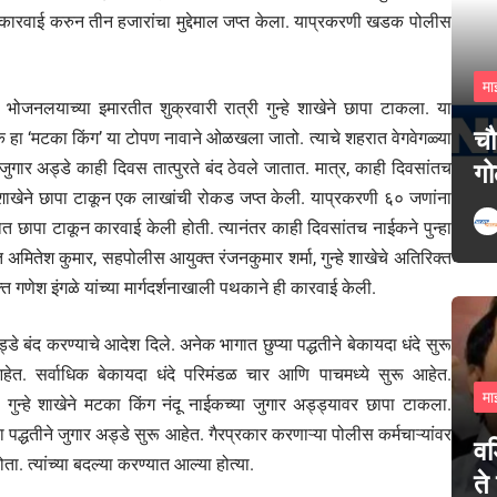
ारवाई करुन तीन हजारांचा मुद्देमाल जप्त केला. याप्रकरणी खडक पोलीस
मा
भोजनलयाच्या इमारतीत शुक्रवारी रात्री गुन्हे शाखेने छापा टाकला. या
चौ
ईक हा ‘मटका किंग’ या टोपण नावाने ओळखला जातो. त्याचे शहरात वेगवेगळ्या
ुगार अड्डे काही दिवस तात्पुरते बंद ठेवले जातात. मात्र, काही दिवसांतच
गो
ु्न्हे शाखेने छापा टाकून एक लाखांची रोकड जप्त केली. याप्रकरणी ६० जणांना
ात छापा टाकून कारवाई केली होती. त्यानंतर काही दिवसांतच नाईकने पुन्हा
मितेश कुमार, सहपोलीस आयुक्त रंजनकुमार शर्मा, गुन्हे शाखेचे अतिरिक्त
गणेश इंगळे यांच्या मार्गदर्शनाखाली पथकाने ही कारवाई केली.
 बंद करण्याचे आदेश दिले. अनेक भागात छुप्या पद्धतीने बेकायदा धंदे सुरू
हेत. सर्वाधिक बेकायदा धंदे परिमंडळ चार आणि पाचमध्ये सुरू आहेत.
मा
 गुन्हे शाखेने मटका किंग नंदू नाईकच्या जुगार अड्ड्यावर छापा टाकला.
ा पद्धतीने जुगार अड्डे सुरू आहेत. गैरप्रकार करणाऱ्या पोलीस कर्मचाऱ्यांवर
वड
 त्यांच्या बदल्या करण्यात आल्या होत्या.
ते