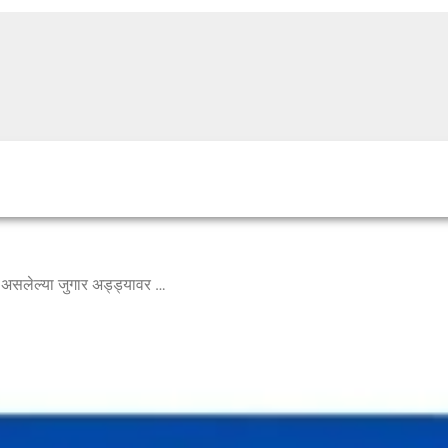
पोलीस ठाण्यापासून हाकेच्या अंतरावर असलेल्या जुगार अड्ड्यावर छापा, ६० जण ताब्यात; एक लाखांची रोकड जप्त