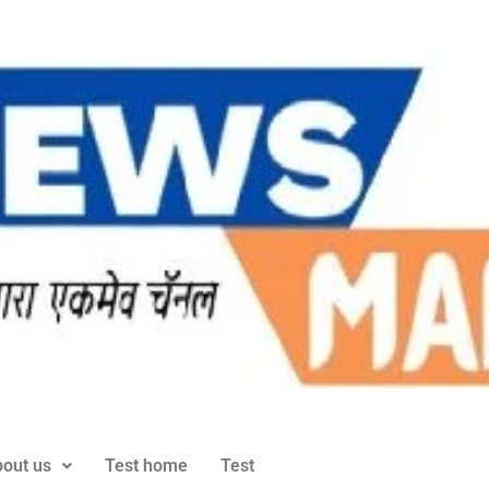
out us
Test home
Test