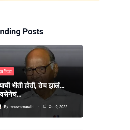
nding Posts
झा जिल्हा
्याची भीती होती, तेच झालं…
वसेनेचं…
By
mnewsmarathi
Oct 9, 2022