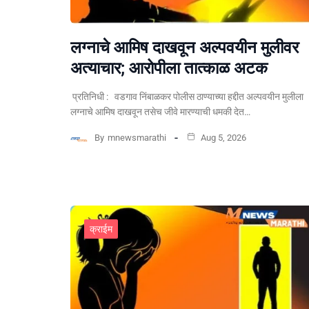
लग्नाचे आमिष दाखवून अल्पवयीन मुलीवर
अत्याचार; आरोपीला तात्काळ अटक
प्रतिनिधी : वडगाव निंबाळकर पोलीस ठाण्याच्या हद्दीत अल्पवयीन मुलीला
लग्नाचे आमिष दाखवून तसेच जीवे मारण्याची धमकी देत…
By
mnewsmarathi
Aug 5, 2026
क्राईम