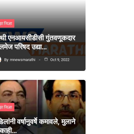
झा जिल्हा
थी एनआयसीडीसी गुंतवणूकदार
लमेज परिषद उद्या…
By
mnewsmarathi
Oct 9, 2022
झा जिल्हा
िलांनी वर्षानुवर्षे कमावले, मुलाने
 काही…