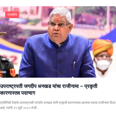
राजकीय
उपराष्ट्रपती जगदीप धनखड यांचा राजीनामा – प्रकृती
कारणास्तव पदत्याग
प्रतिनिधी देशाचे उपराष्ट्रपती जगदीप धनखड यांनी प्रकृती कारणास्तव आपल्या पदाचा राजीनामा दिला
आहे. त्यांनी २१ जुलै २०२५ रोजी…