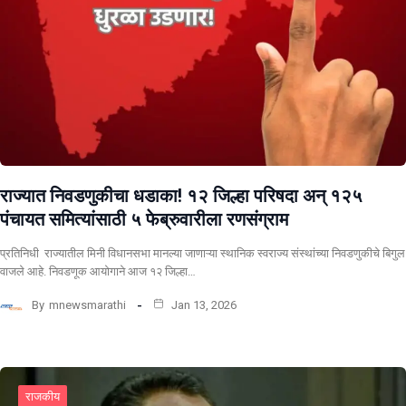
राज्यात निवडणुकीचा धडाका! १२ जिल्हा परिषदा अन् १२५
पंचायत समित्यांसाठी ५ फेब्रुवारीला रणसंग्राम
प्रतिनिधी राज्यातील मिनी विधानसभा मानल्या जाणाऱ्या स्थानिक स्वराज्य संस्थांच्या निवडणुकीचे बिगुल
वाजले आहे. निवडणूक आयोगाने आज १२ जिल्हा…
By
mnewsmarathi
Jan 13, 2026
राजकीय