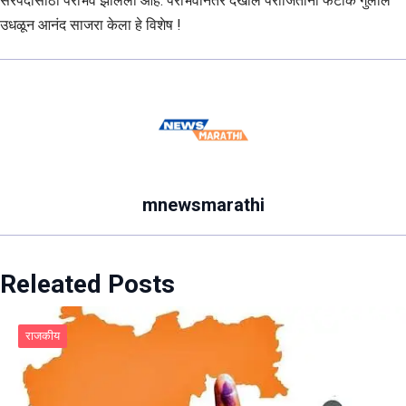
सरपंदासाठी पराभव झालेला आहे. पराभवानंतर देखील पराजितांनी फटाके गुलाल
उधळून आनंद साजरा केला हे विशेष !
mnewsmarathi
Releated Posts
राजकीय