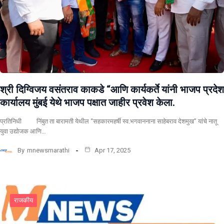
श्री दिग्विजय वसंतराव काकडे “आणि कार्यकर्ते यांनी भाजप प्रदेश
कार्यालय मुंबई येथे भाजप पक्षात जाहीर प्रवेश केला.
प्रतिनिधी निंबुत ता बारामती येथील “सहकारमहर्षी स्व.भगवाननाना साहेबराव देशमुख” यांचे नातू
युवा उद्योजक आणि…
By
mnewsmarathi
Apr 17, 2025
राजकीय