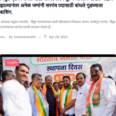
झाल्यानंतर अनेक जणांनी सरपंच पदासाठी बांधले गुडघ्याला
बाशिंग.
संपादक मधुकर बनसोडे. नींबूत ग्रामपंचायत साठी पहिल्यांदाच निवडला जाणार जनतेतून सरपंच नींबूत
ग्रामपंचायत सरपंच पदाची आरक्षण सोडत ही…
By
mnewsmarathi
Apr 28, 2025
राजकीय