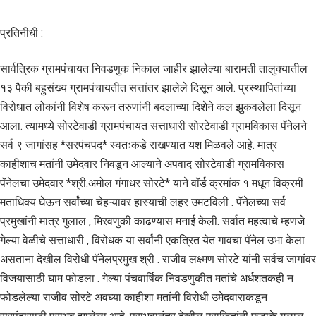
प्रतिनीधी :
सार्वत्रिक ग्रामपंचायत निवडणुक निकाल जाहीर झालेल्या बारामती तालुक्यातील
१३ पैकी बहुसंख्य ग्रामपंचायतीत सत्तांतर झालेले दिसून आले. प्रस्थापितांच्या
विरोधात लोकांनी विशेष करून तरुणांनी बदलाच्या दिशेने कल झुकवलेला दिसून
आला. त्यामध्ये सोरटेवाडी ग्रामपंचायत सत्ताधारी सोरटेवाडी ग्रामविकास पॅनेलने
सर्व ९ जागांसह *सरपंचपद* स्वतःकडे राखण्यात यश मिळवले आहे. मात्र
काहीशाच मतांनी उमेदवार निवडून आल्याने अपवाद सोरटेवाडी ग्रामविकास
पॅनेलचा उमेदवार *श्री.अमोल गंगाधर सोरटे* याने वॉर्ड क्रमांक १ मधून विक्रमी
मताधिक्य घेऊन सर्वांच्या चेहऱ्यावर हास्याची लहर उमटविली . पॅनेलच्या सर्व
प्रमुखांनी मात्र गुलाल , मिरवणुकी काढण्यास मनाई केली. सर्वात महत्वाचे म्हणजे
गेल्या वेळीचे सत्ताधारी , विरोधक या सर्वांनी एकत्रित येत गावचा पॅनेल उभा केला
असताना देखील विरोधी पॅनेलप्रमुख श्री . राजीव लक्ष्मण सोरटे यांनी सर्वच जागांवर
विजयासाठी घाम फोडला . गेल्या पंचवार्षिक निवडणुकीत मतांचे अर्धशतकही न
फोडलेल्या राजीव सोरटे अवघ्या काहीशा मतांनी विरोधी उमेदवाराकडून