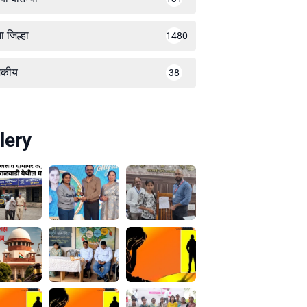
ा जिल्हा
1480
जकीय
38
lery