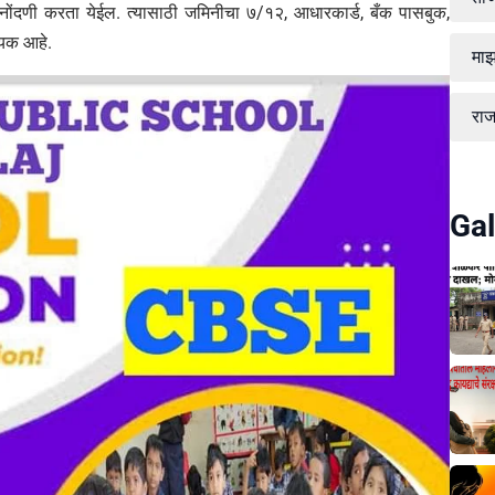
र नोंदणी करता येईल. त्यासाठी जमिनीचा ७/१२, आधारकार्ड, बँक पासबुक,
्यक आहे.
माझ
रा
Gal