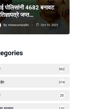
ंबई पोलिसांनी 4682 बनावट
रतिज्ञापत्रे जप्त…
By
mnewsmarathi
Oct 10, 2022
egories
र
502
ाईम
574
ळ
20
्या बातम्या
131