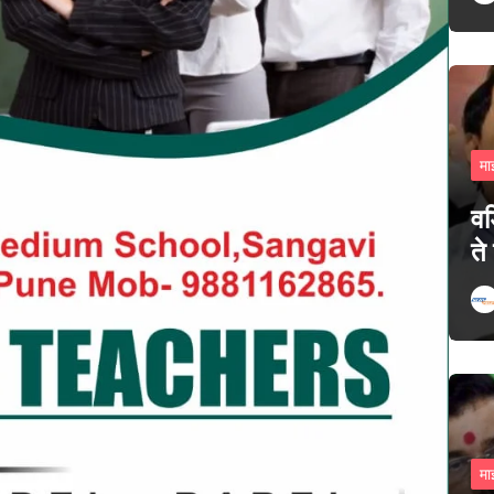
मा
वड
ते
मा