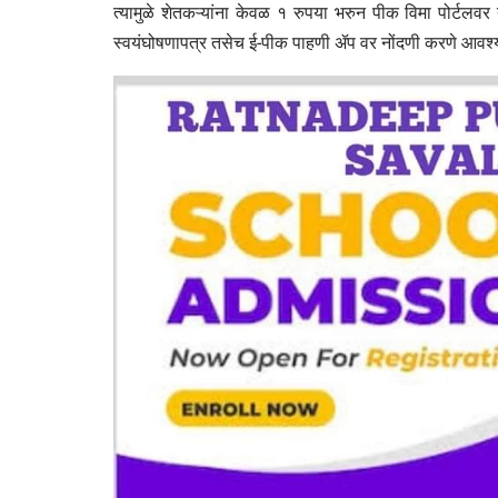
त्यामुळे शेतकऱ्यांना केवळ १ रुपया भरुन पीक विमा पोर्टलव
स्वयंघोषणापत्र तसेच ई-पीक पाहणी ॲप वर नोंदणी करणे आवश