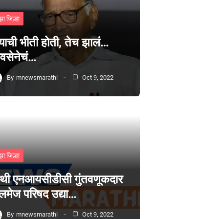
झा जिल्हा
्याची भीती होती, तेच झालं…
वसेनेचं…
By
mnewsmarathi
Oct 9, 2022
झा जिल्हा
थी एनआयसीडीसी गुंतवणूकदार
लमेज परिषद उद्या…
By
mnewsmarathi
Oct 9, 2022