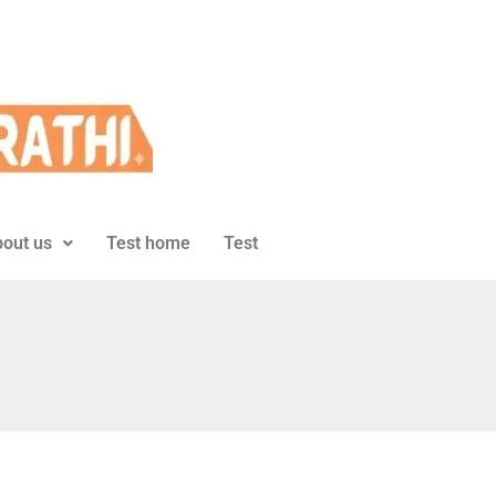
out us
Test home
Test