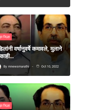
झा जिल्हा
िलांनी वर्षानुवर्षे कमावले, मुलाने
 काही…
By
mnewsmarathi
Oct 10, 2022
झा जिल्हा