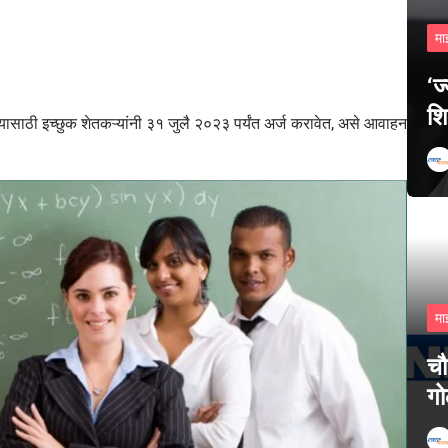
मा
‘ज
शि
ण्यासाठी इच्छुक शेतकऱ्यांनी ३१ जुलै २०२३ पर्यंत अर्ज करावेत, असे आवाहन
मा
चौ
गो