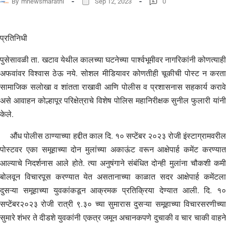
By
mnewsmarathi
Sep 12, 2023
0
प्रतिनिधी
पुसेसावळी ता. खटाव येथील कालच्या घटनेच्या पार्श्वभूमीवर नागरिकांनी कोणत्याही
अफवांवर विश्वास ठेऊ नये. सोशल मीडियावर कोणतीही चूकीची पोस्ट न करता
सामाजिक सलोखा व शांतता राखावी आणि पोलीस व प्रशासनास सहकार्य करावे
असे आवाहन कोल्हापूर परिक्षेत्राचे विशेष पोलिस महानिरीक्षक सुनील फुलारी यांनी
केले.
औंध पोलीस ठाण्याच्या हद्दीत काल दि. १० सप्टेंबर २०२३ रोजी इंस्टाग्रामवरील
पोस्टवर एका समूहाच्या दोन मुलांच्या अकाऊंट वरून आक्षेपार्ह कमेंट करण्यात
आल्याचे निदर्शनास आले होते. त्या अनुषंगाने संबंधित दोन्ही मुलांना चौकशी कमी
बोलवून विचारपूस करण्यात येत असतानाच्या काळात सदर आक्षेपार्ह कमेंटला
दुसऱ्या समूहाच्या युवकांकडून आक्रमक प्रतिक्रिया देण्यात आली. दि. १०
सप्टेंबर२०२३ रोजी रात्री ९.३० च्या सुमारास दुसऱ्या समूहाच्या विचारसरणीच्या
सुमारे शंभर ते दीडशे युवकांनी एकत्र जमून अचानकपणे दुचाकी व चार चाकी वाहने