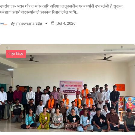
उपसंपादक- अक्षय थोरात मंचर आणि आंबेगाव तालुक्यातील ग्रामस्थांनी उभारलेली ही सुसज्ज
धर्मशाळा हजारो वारकऱ्यांसाठी हक्काचा निवारा ठरेल आणि…
By
mnewsmarathi
Jul 4, 2026
माझा जिल्हा