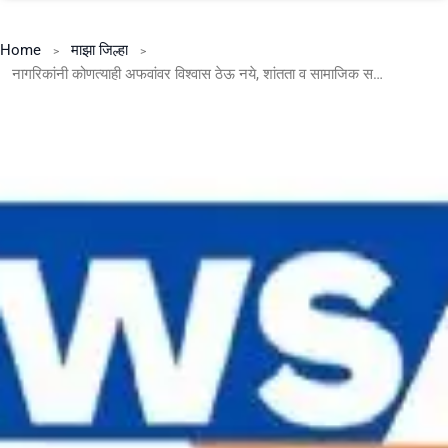
Home
माझा जिल्हा
नागरिकांनी कोणत्याही अफवांवर विश्वास ठेऊ नये, शांतता व सामाजिक सलोखा राखावा – कोल्हापूर परिक्षेत्राचे विशेष पोलीस महानिरीक्षक सुनील फुलारी