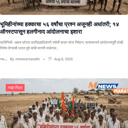
भूमिहीनांच्या हक्काचा ५६ वर्षांचा प्रश्न अजूनही अधांतरी; १४
ऑगस्टपासून हलगीनाद आंदोलनाचा इशारा
प्रतिनिधी- अक्षय थोरात उपजिल्हाधिकारी ज्योती कदम यांना निवेदन; प्रशासनाने आंदोलनापूर्वी लेखी
निर्णय देण्याची भारत तुपे यांची मागणी माळेगाव…
By
mnewsmarathi
Aug 8, 2026
माझा जिल्हा