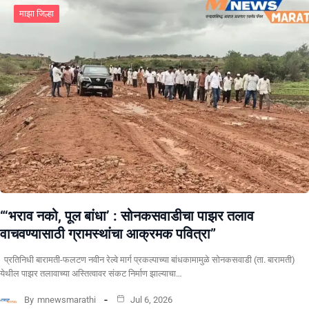
माझा जिल्हा
“‘भराव नको, पूल बांधा’ : सोनकसवाडीचा पाझर तलाव
वाचवण्यासाठी ग्रामस्थांचा आक्रमक पवित्रा”
प्रतिनिधी बारामती-फलटण नवीन रेल्वे मार्ग प्रकल्पाच्या बांधकामामुळे सोनकसवाडी (ता. बारामती)
येथील पाझर तलावाच्या अस्तित्वावर संकट निर्माण झाल्याचा…
By
mnewsmarathi
Jul 6, 2026