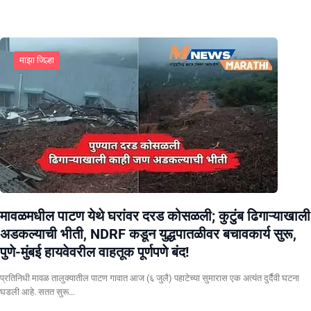
माझा जिल्हा
मावळमधील पाटण येथे घरांवर दरड कोसळली; कुटुंब ढिगाऱ्याखाली
अडकल्याची भीती, NDRF कडून युद्धपातळीवर बचावकार्य सुरू,
पुणे-मुंबई हायवेवरील वाहतूक पूर्णपणे बंद!
​प्रतिनिधी मावळ तालुक्यातील पाटण गावात आज (६ जुलै) पहाटेच्या सुमारास एक अत्यंत दुर्दैवी घटना
घडली आहे. सतत सुरू…