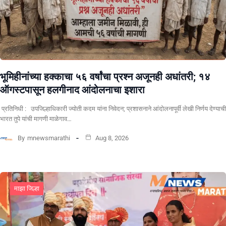
भूमिहीनांच्या हक्काचा ५६ वर्षांचा प्रश्न अजूनही अधांतरी; १४
ऑगस्टपासून हलगीनाद आंदोलनाचा इशारा
प्रतिनिधी : उपजिल्हाधिकारी ज्योती कदम यांना निवेदन; प्रशासनाने आंदोलनापूर्वी लेखी निर्णय देण्याची
भारत तुपे यांची मागणी माळेगाव…
By
mnewsmarathi
Aug 8, 2026
माझा जिल्हा