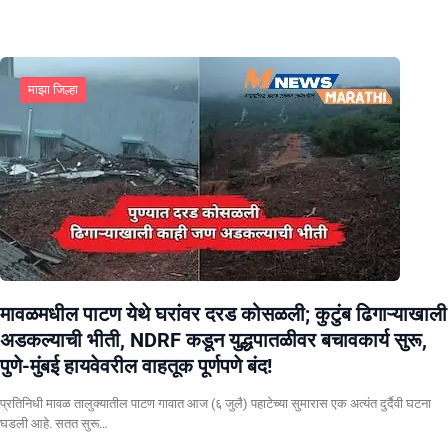
माझा जिल्हा
मावळमधील पाटण येथे घरांवर दरड कोसळली; कुटुंब ढिगाऱ्याखाली
अडकल्याची भीती, NDRF कडून युद्धपातळीवर बचावकार्य सुरू,
पुणे-मुंबई हायवेवरील वाहतूक पूर्णपणे बंद!
​प्रतिनिधी मावळ तालुक्यातील पाटण गावात आज (६ जुलै) पहाटेच्या सुमारास एक अत्यंत दुर्दैवी घटना
घडली आहे. सतत सुरू…