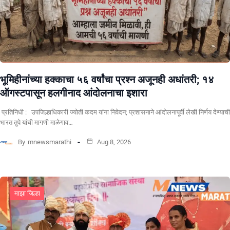
भूमिहीनांच्या हक्काचा ५६ वर्षांचा प्रश्न अजूनही अधांतरी; १४
ऑगस्टपासून हलगीनाद आंदोलनाचा इशारा
प्रतिनिधी : उपजिल्हाधिकारी ज्योती कदम यांना निवेदन; प्रशासनाने आंदोलनापूर्वी लेखी निर्णय देण्याची
भारत तुपे यांची मागणी माळेगाव…
By
mnewsmarathi
Aug 8, 2026
माझा जिल्हा