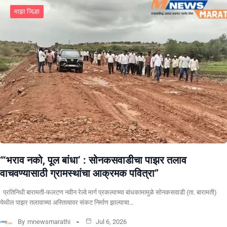
माझा जिल्हा
“‘भराव नको, पूल बांधा’ : सोनकसवाडीचा पाझर तलाव
वाचवण्यासाठी ग्रामस्थांचा आक्रमक पवित्रा”
प्रतिनिधी बारामती-फलटण नवीन रेल्वे मार्ग प्रकल्पाच्या बांधकामामुळे सोनकसवाडी (ता. बारामती)
येथील पाझर तलावाच्या अस्तित्वावर संकट निर्माण झाल्याचा…
By
mnewsmarathi
Jul 6, 2026