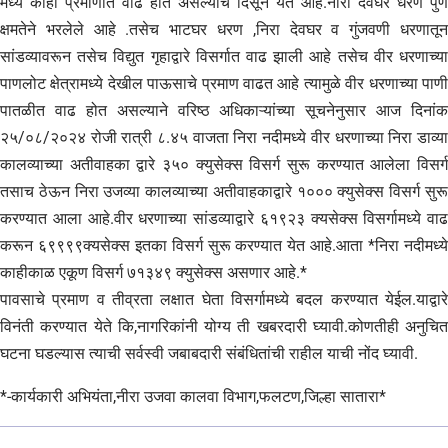
मध्ये काही प्रमाणात वाढ होत असल्याचे दिसून येत आहे.नीरा देवघर धरण पुर्ण
क्षमतेने भरलेले आहे .तसेच भाटघर धरण ,निरा देवघर व गुंजवणी धरणातून
सांडव्यावरून तसेच विद्युत गृहाद्वारे विसर्गात वाढ झाली आहे तसेच वीर धरणाच्या
पाणलोट क्षेत्रामध्ये देखील पाऊसाचे प्रमाण वाढत आहे त्यामुळे वीर धरणाच्या पाणी
पातळीत वाढ होत असल्याने वरिष्ठ अधिकाऱ्यांच्या सूचनेनुसार आज दिनांक
२५/०८/२०२४ रोजी रात्री ८.४५ वाजता निरा नदीमध्ये वीर धरणाच्या निरा डाव्या
कालव्याच्या अतीवाहका द्वारे ३५० क्युसेक्स विसर्ग सुरू करण्यात आलेला विसर्ग
तसाच ठेऊन निरा उजव्या कालव्याच्या अतीवाहकाद्वारे १००० क्युसेक्स विसर्ग सुरू
करण्यात आला आहे.वीर धरणाच्या सांडव्याद्वारे ६१९२३ क्यसेक्स विसर्गामध्ये वाढ
करून ६९९९९क्यसेक्स इतका विसर्ग सुरू करण्यात येत आहे.आता *निरा नदीमध्ये
काहीकाळ एकूण विसर्ग ७१३४९ क्युसेक्स असणार आहे.*
पावसाचे प्रमाण व तीव्रता लक्षात घेता विसर्गामध्ये बदल करण्यात येईल.याद्वारे
विनंती करण्यात येते कि,नागरिकांनी योग्य ती खबरदारी घ्यावी.कोणतीही अनुचित
घटना घडल्यास त्याची सर्वस्वी जबाबदारी संबंधितांची राहील याची नोंद घ्यावी.
*-कार्यकारी अभियंता,नीरा उजवा कालवा विभाग,फलटण,जिल्हा सातारा*