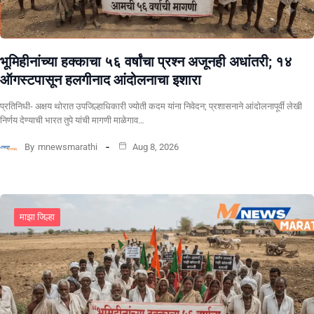
भूमिहीनांच्या हक्काचा ५६ वर्षांचा प्रश्न अजूनही अधांतरी; १४
ऑगस्टपासून हलगीनाद आंदोलनाचा इशारा
प्रतिनिधी- अक्षय थोरात उपजिल्हाधिकारी ज्योती कदम यांना निवेदन; प्रशासनाने आंदोलनापूर्वी लेखी
निर्णय देण्याची भारत तुपे यांची मागणी माळेगाव…
By
mnewsmarathi
Aug 8, 2026
माझा जिल्हा