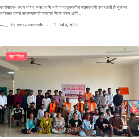
उपसंपादक- अक्षय थोरात मंचर आणि आंबेगाव तालुक्यातील ग्रामस्थांनी उभारलेली ही सुसज्ज
धर्मशाळा हजारो वारकऱ्यांसाठी हक्काचा निवारा ठरेल आणि…
By
mnewsmarathi
Jul 4, 2026
माझा जिल्हा