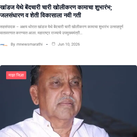
खांडज येथे बेंदचारी चारी खोलीकरण कामाचा शुभारंभ;
जलसंधारण व शेती विकासाला नवी गती
सहसंपादक – अक्षय थोरात खांडज येथे बेंदचारी चारी खोलीकरण कामाचा शुभारंभ उत्साहपूर्ण
वातावरणात करण्यात आला. महाराष्ट्र राज्याचे उपमुख्यमंत्री…
By
mnewsmarathi
Jun 10, 2026
माझा जिल्हा