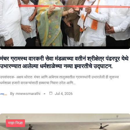
मंचर ग्रामस्थ वारकरी सेवा मंडळाच्या वतीनं श्रीक्षेत्र पंढरपूर येथे
उभारण्यात आलेल्या धर्मशाळेच्या नव्या इमारतीचे उद्घाटन.
उपसंपादक- अक्षय थोरात मंचर आणि आंबेगाव तालुक्यातील ग्रामस्थांनी उभारलेली ही सुसज्ज
धर्मशाळा हजारो वारकऱ्यांसाठी हक्काचा निवारा ठरेल आणि…
By
mnewsmarathi
Jul 4, 2026
माझा जिल्हा