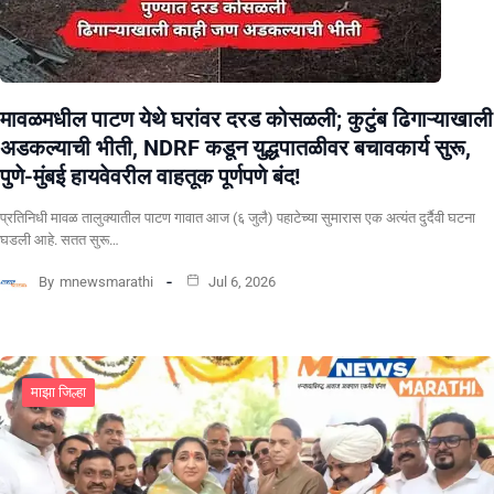
मावळमधील पाटण येथे घरांवर दरड कोसळली; कुटुंब ढिगाऱ्याखाली
अडकल्याची भीती, NDRF कडून युद्धपातळीवर बचावकार्य सुरू,
पुणे-मुंबई हायवेवरील वाहतूक पूर्णपणे बंद!
​प्रतिनिधी मावळ तालुक्यातील पाटण गावात आज (६ जुलै) पहाटेच्या सुमारास एक अत्यंत दुर्दैवी घटना
घडली आहे. सतत सुरू…
By
mnewsmarathi
Jul 6, 2026
माझा जिल्हा