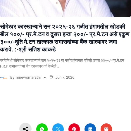
सोमेश्वर कारखान्याने सन २०२५-२६ गळीत हंगामतील खोडकी
बील १००/- प्र.मे.टन व दुसरा हप्ता २००/- प्र.मे.टन असे एकुण
३००/-दूति मे.टन तात्काळ सभासदांच्या बैंक खात्यावर जमा
करावे. :-श्री सतिश काकडे
प्रतिनिधी सोमेश्वर कारखान्याने सन २०२५-२६ या गळीत हंगामात पहिली उचल ३३००/- प्र.मे.टन
F.R.P सभासदांच्या बँक खात्यावर वर्ग केलेले…
By
mnewsmarathi
Jun 7, 2026