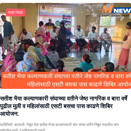
माझा जिल्हा
सतीश भैया कल्याणकारी संघाच्या वतीने जेष्ठ नागरिक व बारा वर्षे
पुढील मुली व महिलांसाठी एसटी बसचा पास काढणे शिबिर
आयोजन.
प्रतिनिधी बारामती. निंबुत येथे सतीश भैय्या कल्याणकारी संघ यांच्या वतीने निंबुत गावातील बारा
वर्षावरील मुली, व महिलांसाठी एसटी…