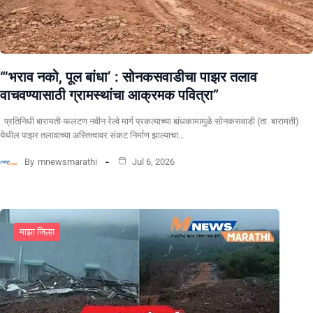
“‘भराव नको, पूल बांधा’ : सोनकसवाडीचा पाझर तलाव
वाचवण्यासाठी ग्रामस्थांचा आक्रमक पवित्रा”
प्रतिनिधी बारामती-फलटण नवीन रेल्वे मार्ग प्रकल्पाच्या बांधकामामुळे सोनकसवाडी (ता. बारामती)
येथील पाझर तलावाच्या अस्तित्वावर संकट निर्माण झाल्याचा…
By
mnewsmarathi
Jul 6, 2026
माझा जिल्हा