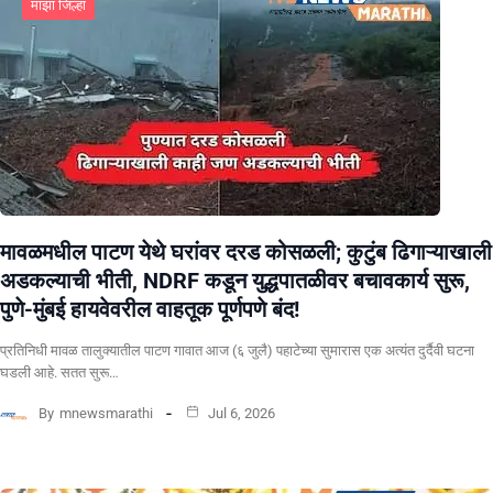
माझा जिल्हा
मावळमधील पाटण येथे घरांवर दरड कोसळली; कुटुंब ढिगाऱ्याखाली
अडकल्याची भीती, NDRF कडून युद्धपातळीवर बचावकार्य सुरू,
पुणे-मुंबई हायवेवरील वाहतूक पूर्णपणे बंद!
​प्रतिनिधी मावळ तालुक्यातील पाटण गावात आज (६ जुलै) पहाटेच्या सुमारास एक अत्यंत दुर्दैवी घटना
घडली आहे. सतत सुरू…
By
mnewsmarathi
Jul 6, 2026