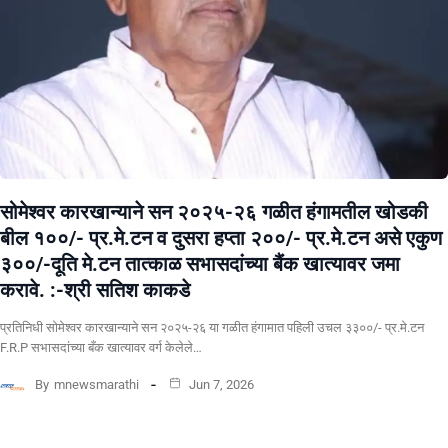
सोमेश्वर कारखान्याने सन २०२५-२६ गळीत हंगामतील खोडकी
बील १००/- प्र.मे.टन व दुसरा हप्ता २००/- प्र.मे.टन असे एकुण
३००/-दूति मे.टन तात्काळ सभासदांच्या बैंक खात्यावर जमा
करावे. :-श्री सतिश काकडे
प्रतिनिधी सोमेश्वर कारखान्याने सन २०२५-२६ या गळीत हंगामात पहिली उचल ३३००/- प्र.मे.टन
F.R.P सभासदांच्या बँक खात्यावर वर्ग केलेले…
By
mnewsmarathi
Jun 7, 2026