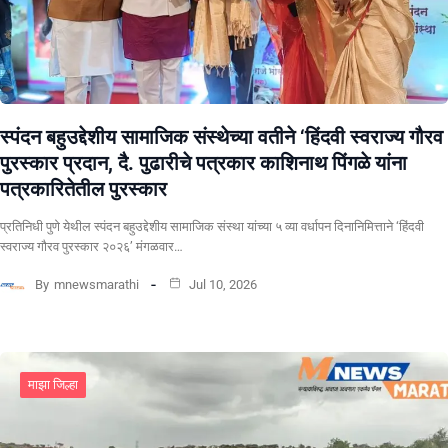
स्पंदन बहुउद्देशीय सामाजिक संस्थेच्या वतीने ‘हिंदवी स्वराज्य गौरव
पुरस्कार प्रदान, दै. पुढारीचे पत्रकार काशिनाथ पिंगळे यांना
पत्रकारितेतील पुरस्कार
प्रतिनिधी पुणे येथील स्पंदन बहुउद्देशीय सामाजिक संस्था यांच्या ५ व्या वर्धापन दिनानिमित्ताने ‘हिंदवी
स्वराज्य गौरव पुरस्कार २०२६’ मंगळवार…
By
mnewsmarathi
Jul 10, 2026
माझा जिल्हा