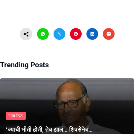
Trending Posts
माझा जिल्हा
‘ज्याची भीती होती, तेच झालं… शिवसेनेचं…