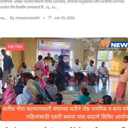
प्रतिनिधी अखिल भारतीय विद्यार्थी परिषद (अभाविप), बारामती तालुक्याच्या वतीने आयोजित करण्यात
आलेला तीन दिवसीय अभ्यासवर्ग दि. २६, २७…
By
mnewsmarathi
Jun 29, 2026
माझा जिल्हा