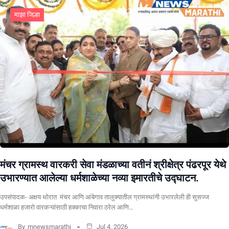
माझा जिल्हा
मंचर ग्रामस्थ वारकरी सेवा मंडळाच्या वतीनं श्रीक्षेत्र पंढरपूर येथे
उभारण्यात आलेल्या धर्मशाळेच्या नव्या इमारतीचे उद्घाटन.
उपसंपादक- अक्षय थोरात मंचर आणि आंबेगाव तालुक्यातील ग्रामस्थांनी उभारलेली ही सुसज्ज
धर्मशाळा हजारो वारकऱ्यांसाठी हक्काचा निवारा ठरेल आणि…
By
mnewsmarathi
Jul 4, 2026