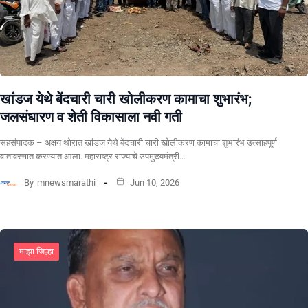
खांडज येथे बेंदचारी चारी खोलीकरण कामाचा शुभारंभ;
जलसंधारण व शेती विकासाला नवी गती
सहसंपादक – अक्षय थोरात खांडज येथे बेंदचारी चारी खोलीकरण कामाचा शुभारंभ उत्साहपूर्ण
वातावरणात करण्यात आला. महाराष्ट्र राज्याचे उपमुख्यमंत्री…
By
mnewsmarathi
Jun 10, 2026
माझा जिल्हा