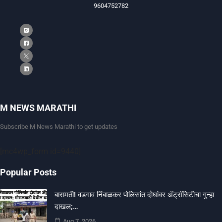
9604752782
M NEWS MARATHI
Subscribe M News Marathi to get updates
[mc4wp_form id=9440]
Popular Posts
बारामती! वडगाव निंबाळकर पोलिसांत दोघांवर ॲट्रॉसिटीचा गुन्हा
दाखल;…
Aug 7, 2026