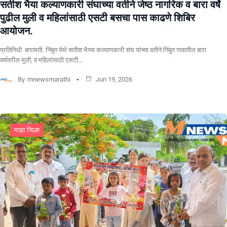
सतीश भैया कल्याणकारी संघाच्या वतीने जेष्ठ नागरिक व बारा वर्षे
पुढील मुली व महिलांसाठी एसटी बसचा पास काढणे शिबिर
आयोजन.
प्रतिनिधी बारामती. निंबुत येथे सतीश भैय्या कल्याणकारी संघ यांच्या वतीने निंबुत गावातील बारा
वर्षावरील मुली, व महिलांसाठी एसटी…
By
mnewsmarathi
Jun 19, 2026
माझा जिल्हा