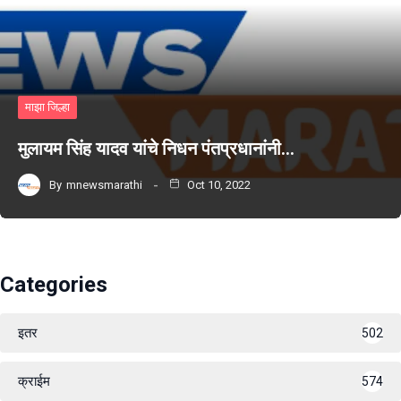
माझा जिल्हा
मुलायम सिंह यादव यांचे निधन पंतप्रधानांनी…
By
mnewsmarathi
Oct 10, 2022
Categories
इतर
502
क्राईम
574