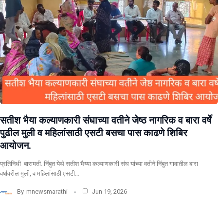
सतीश भैया कल्याणकारी संघाच्या वतीने जेष्ठ नागरिक व बारा वर्षे
पुढील मुली व महिलांसाठी एसटी बसचा पास काढणे शिबिर
आयोजन.
प्रतिनिधी बारामती. निंबुत येथे सतीश भैय्या कल्याणकारी संघ यांच्या वतीने निंबुत गावातील बारा
वर्षावरील मुली, व महिलांसाठी एसटी…
By
mnewsmarathi
Jun 19, 2026