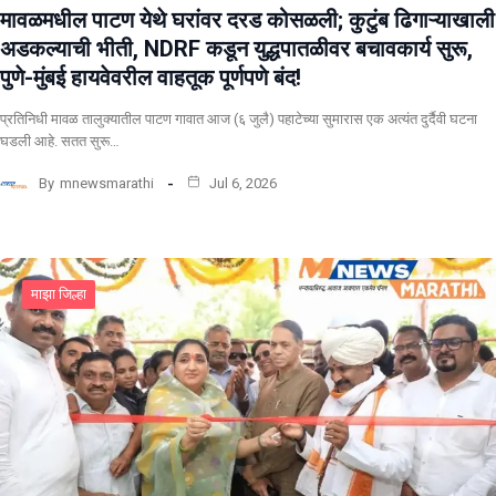
मावळमधील पाटण येथे घरांवर दरड कोसळली; कुटुंब ढिगाऱ्याखाली
अडकल्याची भीती, NDRF कडून युद्धपातळीवर बचावकार्य सुरू,
पुणे-मुंबई हायवेवरील वाहतूक पूर्णपणे बंद!
​प्रतिनिधी मावळ तालुक्यातील पाटण गावात आज (६ जुलै) पहाटेच्या सुमारास एक अत्यंत दुर्दैवी घटना
घडली आहे. सतत सुरू…
By
mnewsmarathi
Jul 6, 2026
माझा जिल्हा