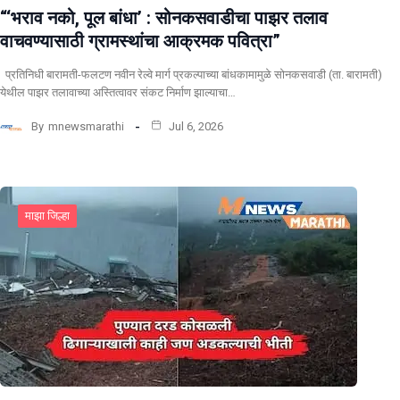
“‘भराव नको, पूल बांधा’ : सोनकसवाडीचा पाझर तलाव
वाचवण्यासाठी ग्रामस्थांचा आक्रमक पवित्रा”
प्रतिनिधी बारामती-फलटण नवीन रेल्वे मार्ग प्रकल्पाच्या बांधकामामुळे सोनकसवाडी (ता. बारामती)
येथील पाझर तलावाच्या अस्तित्वावर संकट निर्माण झाल्याचा…
By
mnewsmarathi
Jul 6, 2026
माझा जिल्हा