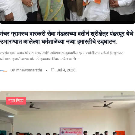
मंचर ग्रामस्थ वारकरी सेवा मंडळाच्या वतीनं श्रीक्षेत्र पंढरपूर येथे
उभारण्यात आलेल्या धर्मशाळेच्या नव्या इमारतीचे उद्घाटन.
उपसंपादक- अक्षय थोरात मंचर आणि आंबेगाव तालुक्यातील ग्रामस्थांनी उभारलेली ही सुसज्ज
धर्मशाळा हजारो वारकऱ्यांसाठी हक्काचा निवारा ठरेल आणि…
By
mnewsmarathi
Jul 4, 2026
माझा जिल्हा