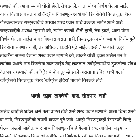
म्हणाले की, त्यांना ज्याची भीती होती, तेच झाले, आता योग्य निर्णय घेतला जाईल
यावर विश्वास बसत नाही.केंद्रीय निवडणूक आयोगाने शिवसेनेचे निवडणूक चिन्ह
गोठवल्यानंतर राष्ट्रवादीचे अध्यक्ष शरद पवार यांचे वक्तव्य समोर आले आहे.
राष्ट्रवादीचे अध्यक्ष म्हणाले की, त्यांना ज्याची भीती होती, तेच झाले, आता योग्य
निर्णय घेतला जाईल यावर विश्वास बसत नाही. निवडणूक आयोगाच्या या निर्णयामुळे
शिवसेना संपणार नाही, तर अधिक ताकदीने पुढे जाईल, असे ते म्हणाले. उद्धव
ठाकरेंना सल्ला देताना शरद पवार म्हणाले की, टाकरे यांची इच्छा असेल तर ते
त्यांच्या पक्षाचे नाव शिवसेना बाळासाहेब ठेवू शकतात. काँग्रेसमधील दुफळीचा संदर्भ
देत पवार म्हणाले की, काँग्रेसचे दोन तुकडे झाले असताना इंदिरा गांधी गटाने
काँग्रेसचे निवडणूक चिन्ह ‘काँग्रेस इंदिरा’ नावाने निवडले होते.
आम्ही उद्धव ठाकरेंची बाजू सोडणार नाही
असेच काहीसे घडेल असे मला वाटत होते असे शरद पवार म्हणाले. आता चिन्ह असो
वा नसो, निवडणुकीची तयारी करून पुढे जावे. आम्ही निवडणूकही वेगवेगळी चिन्हे
घेऊन लढलो आहोत. चार-पाच निवडणूक चिन्हे गेल्याने राष्ट्रवादीला घड्याळ
मिळाले. निवडणूक चिन्हाशी संबंधित या निर्णयानंतरही महाविकास आघाडी तुटणार