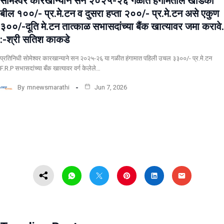
सोमेश्वर कारखान्याने सन २०२५-२६ गळीत हंगामतील खोडकी
बील १००/- प्र.मे.टन व दुसरा हप्ता २००/- प्र.मे.टन असे एकुण
३००/-दूति मे.टन तात्काळ सभासदांच्या बैंक खात्यावर जमा करावे.
:-श्री सतिश काकडे
प्रतिनिधी सोमेश्वर कारखान्याने सन २०२५-२६ या गळीत हंगामात पहिली उचल ३३००/- प्र.मे.टन
F.R.P सभासदांच्या बँक खात्यावर वर्ग केलेले…
By
mnewsmarathi
Jun 7, 2026