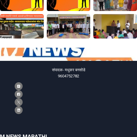
संपादक- मधुकर बनसोडे
9604752782
M NEWS MARATHI