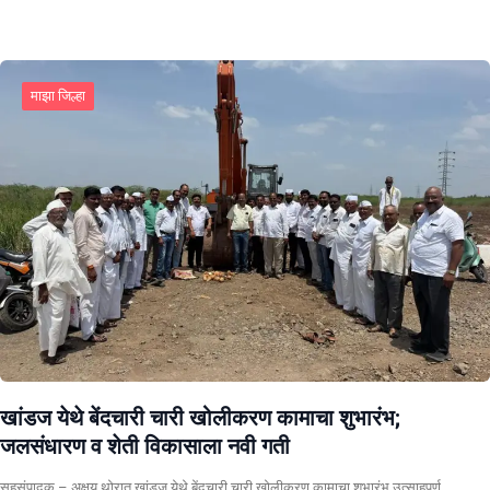
माझा जिल्हा
खांडज येथे बेंदचारी चारी खोलीकरण कामाचा शुभारंभ;
जलसंधारण व शेती विकासाला नवी गती
सहसंपादक – अक्षय थोरात खांडज येथे बेंदचारी चारी खोलीकरण कामाचा शुभारंभ उत्साहपूर्ण