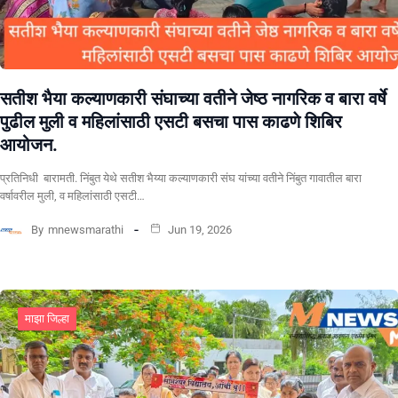
सतीश भैया कल्याणकारी संघाच्या वतीने जेष्ठ नागरिक व बारा वर्षे
पुढील मुली व महिलांसाठी एसटी बसचा पास काढणे शिबिर
आयोजन.
प्रतिनिधी बारामती. निंबुत येथे सतीश भैय्या कल्याणकारी संघ यांच्या वतीने निंबुत गावातील बारा
वर्षावरील मुली, व महिलांसाठी एसटी…
By
mnewsmarathi
Jun 19, 2026
माझा जिल्हा