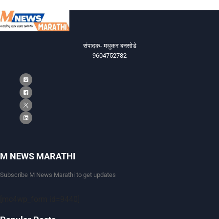
संपादक- मधुकर बनसोडे
9604752782
M NEWS MARATHI
Subscribe M News Marathi to get updates
[mc4wp_form id=9440]