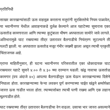
प्रतिनिधी
​साखर कारखान्यांसाठी ऊस वाहतूक करताना मजुरांनी सुरक्षिततेचे नियम पाळावेत,
या भवानीनगर येथील आवाहनाकडे दुर्लक्ष केल्याने आज पहाटेच्या सुमारास एका
ऊसतोड कामगाराला आणि त्याच्या कुटुंबाला भीषण अपघाताला सामोरे जावे लागले.
अतिभारामुळे घाट रस्त्याच्या तीव्र उतारावर बैलगाडीचे नियंत्रण सुटल्याने ती
पलटी झाली. या अपघातात ऊसतोड मजूर गंभीर जखमी झाला असून त्याची प्रकृती
चिंताजनक आहे.
​प्राप्त माहितीनुसार, ही घटना भवानीनगर परिसरातील एका धोकादायक घाट
रस्त्यावर पहाटे सुमारे ४.०० ते ४.३० च्या दरम्यान घडली. खंडू नावाचा ऊसतोड
कामगार (वय अंदाजे ४०) आपल्या बैलगाडीतून ऊस घेऊन कारखान्याच्या दिशेने
निघाला होता. कारखान्याच्या फेऱ्या लवकर पूर्ण करण्याच्या घाईत खंडूने क्षमतेपेक्षा
जास्त ऊस गाडीत भरला होता. त्याच्यासोबत त्याची पत्नी रखमा आणि एक लहान
मूलगाडीत होते.
​घाट रस्त्याच्या तीव्र उतारावर बैलगाडीचा वेग वाढला. उसाचा भार जास्त असल्याने