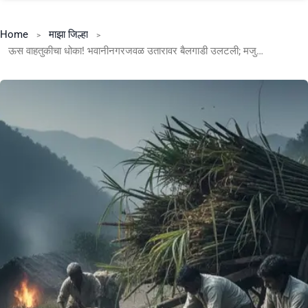
Home
माझा जिल्हा
ऊस वाहतुकीचा धोका! भवानीनगरजवळ उतारावर बैलगाडी उलटली; मजुरासह कुटुंबाचा जीव धोक्यात