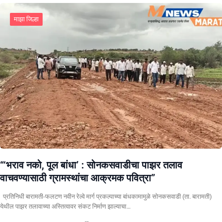
माझा जिल्हा
“‘भराव नको, पूल बांधा’ : सोनकसवाडीचा पाझर तलाव
वाचवण्यासाठी ग्रामस्थांचा आक्रमक पवित्रा”
प्रतिनिधी बारामती-फलटण नवीन रेल्वे मार्ग प्रकल्पाच्या बांधकामामुळे सोनकसवाडी (ता. बारामती)
येथील पाझर तलावाच्या अस्तित्वावर संकट निर्माण झाल्याचा…