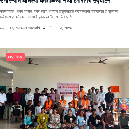
उभारण्यात आलेल्या धर्मशाळेच्या नव्या इमारतीचे उद्घाटन.
उपसंपादक- अक्षय थोरात मंचर आणि आंबेगाव तालुक्यातील ग्रामस्थांनी उभारलेली ही सुसज्ज
धर्मशाळा हजारो वारकऱ्यांसाठी हक्काचा निवारा ठरेल आणि…
By
mnewsmarathi
Jul 4, 2026
माझा जिल्हा