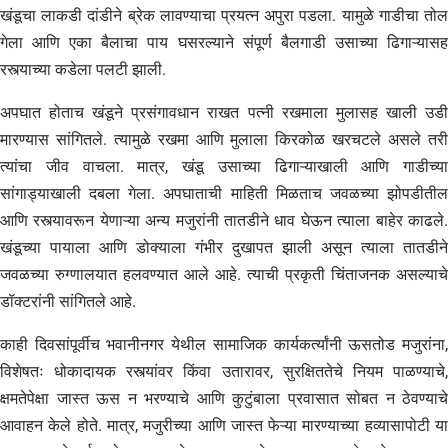
खंडूचा लाकडी दांडीने ब्रेक लावण्याचा प्रयत्न अपुरा पडला. यामुळे गाडीचा तोल
गेला आणि एका बैलाचा पाय घसरल्याने संपूर्ण बैलगाडी उसाच्या ढिगाऱ्यासह
रस्त्याच्या कडेला पलटी झाली.
​अपघात होताच खंडूने प्रसंगावधान राखत पत्नी रखमाला मुलासह खाली उडी
मारण्यास सांगितले. त्यामुळे रखमा आणि मुलाला किरकोळ खरचटले असले तरी
त्यांचा जीव वाचला. मात्र, खंडू उसाच्या ढिगाऱ्याखाली आणि गाडीच्या
सांगाड्याखाली दबला गेला. अपघाताची माहिती मिळताच जवळच्या झोपडीतील
आणि रस्त्यावरून येणाऱ्या अन्य मजुरांनी तातडीने धाव घेऊन त्याला बाहेर काढले.
खंडूच्या पायाला आणि डोक्याला गंभीर दुखापत झाली असून त्याला तातडीने
जवळच्या रुग्णालयात हलवण्यात आले आहे. त्याची प्रकृती चिंताजनक असल्याचे
डॉक्टरांनी सांगितले आहे.
​काही दिवसांपूर्वीच भवानीनगर येथील सामाजिक कार्यकर्त्यांनी ऊसतोड मजुरांना,
विशेषतः धोकादायक रस्त्यांवर किंवा उतारावर, सुरक्षिततेचे नियम पाळण्याचे,
क्षमतेपेक्षा जास्त ऊस न भरण्याचे आणि कुटुंबाला प्रवासात सोबत न ठेवण्याचे
आवाहन केले होते. मात्र, मजुरीच्या आणि जास्त फेऱ्या मारण्याच्या हव्यासापोटी या