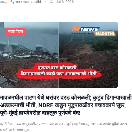
By
mnewsmarathi
Jul 6, 2026
माझा जिल्हा
मावळमधील पाटण येथे घरांवर दरड कोसळली; कुटुंब ढिगाऱ्याखाली
अडकल्याची भीती, NDRF कडून युद्धपातळीवर बचावकार्य सुरू,
पुणे-मुंबई हायवेवरील वाहतूक पूर्णपणे बंद!
​प्रतिनिधी मावळ तालुक्यातील पाटण गावात आज (६ जुलै) पहाटेच्या सुमारास एक अत्यंत दुर्दैवी घटना
घडली आहे. सतत सुरू…