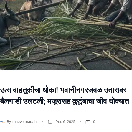
ऊस वाहतुकीचा धोका! भवानीनगरजवळ उतारावर
बैलगाडी उलटली; मजुरासह कुटुंबाचा जीव धोक्यात
By
mnewsmarathi
Dec 6, 2025
0