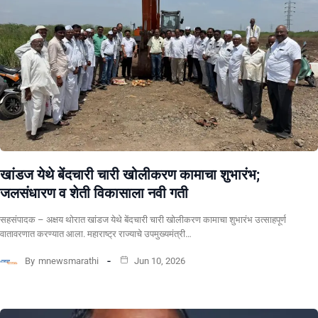
खांडज येथे बेंदचारी चारी खोलीकरण कामाचा शुभारंभ;
जलसंधारण व शेती विकासाला नवी गती
सहसंपादक – अक्षय थोरात खांडज येथे बेंदचारी चारी खोलीकरण कामाचा शुभारंभ उत्साहपूर्ण
वातावरणात करण्यात आला. महाराष्ट्र राज्याचे उपमुख्यमंत्री…
By
mnewsmarathi
Jun 10, 2026