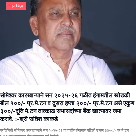
माझा जिल्हा
सोमेश्वर कारखान्याने सन २०२५-२६ गळीत हंगामतील खोडकी
बील १००/- प्र.मे.टन व दुसरा हप्ता २००/- प्र.मे.टन असे एकुण
३००/-दूति मे.टन तात्काळ सभासदांच्या बैंक खात्यावर जमा
करावे. :-श्री सतिश काकडे
प्रतिनिधी सोमेश्वर कारखान्याने सन २०२५-२६ या गळीत हंगामात पहिली उचल ३३००/- प्र.मे.टन