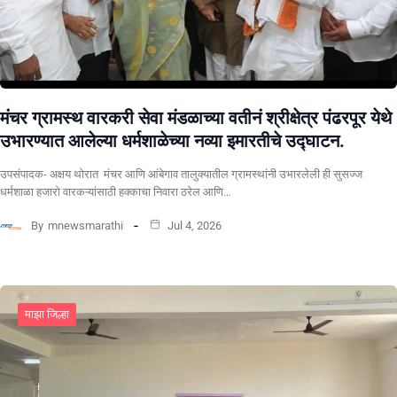
मंचर ग्रामस्थ वारकरी सेवा मंडळाच्या वतीनं श्रीक्षेत्र पंढरपूर येथे
उभारण्यात आलेल्या धर्मशाळेच्या नव्या इमारतीचे उद्घाटन.
उपसंपादक- अक्षय थोरात मंचर आणि आंबेगाव तालुक्यातील ग्रामस्थांनी उभारलेली ही सुसज्ज
धर्मशाळा हजारो वारकऱ्यांसाठी हक्काचा निवारा ठरेल आणि…
By
mnewsmarathi
Jul 4, 2026
माझा जिल्हा