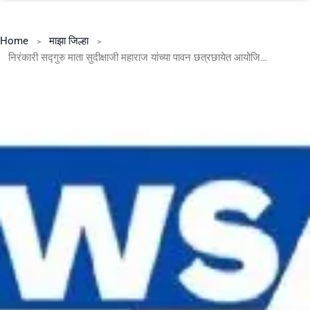
Home
माझा जिल्हा
निरंकारी सद्गुरु माता सुदीक्षाजी महाराज यांच्या पावन छत्रछायेत आयोजित सामूहिक विवाह सोहळ्यात ४८ जोडपी विवाहबद्ध