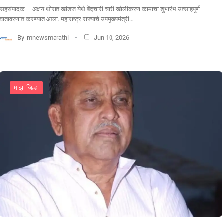
सहसंपादक – अक्षय थोरात खांडज येथे बेंदचारी चारी खोलीकरण कामाचा शुभारंभ उत्साहपूर्ण
वातावरणात करण्यात आला. महाराष्ट्र राज्याचे उपमुख्यमंत्री…
By
mnewsmarathi
Jun 10, 2026
माझा जिल्हा