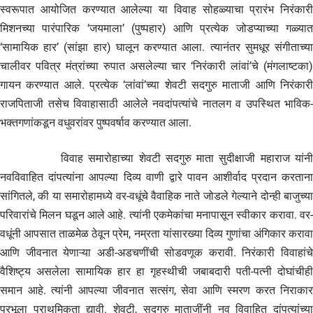
स्वरूपात आयोजित करण्यात आलेल्या या विवाह सोहळ्याचा प्रारंभ निरंकारी
मिशनच्या पारंपारिक ‘जयमाला’ (पुष्पहार) आणि प्रत्येक जोडप्याच्या गळ्यात
‘सामायिक हार’ (सांझा हार) घालून करण्यात आला. त्यानंतर सुमधूर संगीताच्या
चालीवर पवित्र मंत्रांच्या रुपात असलेल्या चार ‘निरंकारी लांवां’चे (मंगलाष्टका)
गायन करण्यात आले. प्रत्येक ‘लांवां’च्या शेवटी सदगुरु माताजी आणि निरंकारी
राजपिताजी तसेच विवाहासाठी आलेले नवदांपत्यांचे नातलग व उपस्थित भाविक-
भक्तगणांकडून वधुवरांवर पुष्पवर्षाव करण्यात आला.
विवाह समारोहाच्या शेवटी सदगुरु माता सुदीक्षाजी महाराज यांनी
नवविवाहित दांपत्यांना आपल्या दिव्य वाणी द्वारे पावन आशीर्वाद प्रदान करताना
सांगितले, की या समारोहामध्ये वर-वधूंचे वैवाहिक नाते जोडले गेल्याने दोन्ही बाजुच्या
परिवारांचे मिलन घडून आले आहे. त्यांनी एकमेकांचा मनापासून स्वीकार करावा. वर-
वधूंनी आपसात ताळमेळ ठेवून प्रेम, नम्रता यांसारख्या दिव्य गुणांचा अंगिकार करावा
आणि जीवनात येणाऱ्या अडी-अडचणींची सोडवणूक करावी. निरंकारी विवाहांचे
वैशिष्ट्य असलेला सामायिक हार हा गृहस्थीची जबाबदारी पती-पत्नी दोघांचीही
समान आहे. त्यांनी आपल्या जीवनात सत्संग, सेवा आणि स्मरण करत निराकार
प्रभूला प्राथमिकता द्यावी. शेवटी, सदगुरु माताजींनी नव विवाहित दांपत्यांच्या