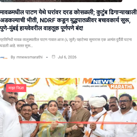
मावळमधील पाटण येथे घरांवर दरड कोसळली; कुटुंब ढिगाऱ्याखाली
अडकल्याची भीती, NDRF कडून युद्धपातळीवर बचावकार्य सुरू,
पुणे-मुंबई हायवेवरील वाहतूक पूर्णपणे बंद!
​प्रतिनिधी मावळ तालुक्यातील पाटण गावात आज (६ जुलै) पहाटेच्या सुमारास एक अत्यंत दुर्दैवी घटना
घडली आहे. सतत सुरू…
By
mnewsmarathi
Jul 6, 2026
माझा जिल्हा