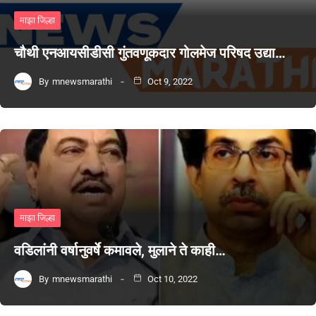
माझा जिल्हा
चौथी एनआयसीडीसी गुंतवणूकदार गोलमेज परिषद उद्या…
By
mnewsmarathi
Oct 9, 2022
माझा जिल्हा
वडिलांनी वर्षानुवर्षे कमावले, मुलाने ते काही…
By
mnewsmarathi
Oct 10, 2022