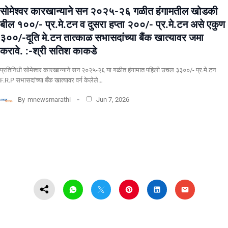
सोमेश्वर कारखान्याने सन २०२५-२६ गळीत हंगामतील खोडकी
बील १००/- प्र.मे.टन व दुसरा हप्ता २००/- प्र.मे.टन असे एकुण
३००/-दूति मे.टन तात्काळ सभासदांच्या बैंक खात्यावर जमा
करावे. :-श्री सतिश काकडे
प्रतिनिधी सोमेश्वर कारखान्याने सन २०२५-२६ या गळीत हंगामात पहिली उचल ३३००/- प्र.मे.टन
F.R.P सभासदांच्या बँक खात्यावर वर्ग केलेले…
By
mnewsmarathi
Jun 7, 2026