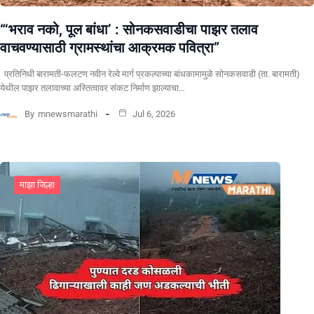
“‘भराव नको, पूल बांधा’ : सोनकसवाडीचा पाझर तलाव
वाचवण्यासाठी ग्रामस्थांचा आक्रमक पवित्रा”
प्रतिनिधी बारामती-फलटण नवीन रेल्वे मार्ग प्रकल्पाच्या बांधकामामुळे सोनकसवाडी (ता. बारामती)
येथील पाझर तलावाच्या अस्तित्वावर संकट निर्माण झाल्याचा…
By
mnewsmarathi
Jul 6, 2026
माझा जिल्हा