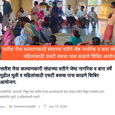
सतीश भैया कल्याणकारी संघाच्या वतीने जेष्ठ नागरिक व बारा वर्षे
पुढील मुली व महिलांसाठी एसटी बसचा पास काढणे शिबिर
आयोजन.
प्रतिनिधी बारामती. निंबुत येथे सतीश भैय्या कल्याणकारी संघ यांच्या वतीने निंबुत गावातील बारा
वर्षावरील मुली, व महिलांसाठी एसटी…
By
mnewsmarathi
Jun 19, 2026