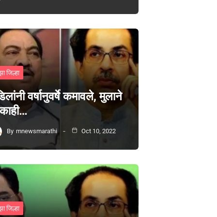
झा जिल्हा
िलांनी वर्षानुवर्षे कमावले, मुलाने
 काही…
By
mnewsmarathi
Oct 10, 2022
झा जिल्हा