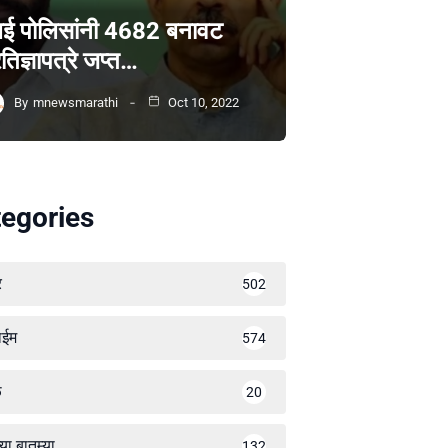
ंबई पोलिसांनी 4682 बनावट
रतिज्ञापत्रे जप्त…
By
mnewsmarathi
Oct 10, 2022
egories
र
502
ाईम
574
ळ
20
्या बातम्या
132