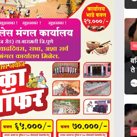
मा
वड
ते
मा