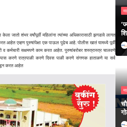
मा
‘ज
शि
केला जातो शंभर वर्षांपूर्वी महिलांना त्यांच्या अधिकारासाठी झगडावे लागत
म करत आहेत एव्हण पुरुषांपेक्षा एक पाऊल पुढेच आहे. पोलीस खातं यामध्ये पूर्वी
री व कर्मचारी सक्षमपणे काम करत आहेत. पुरुषांबरोबर शस्त्रास्त्र चालवणे
ंचा तपास करणे रात्रपाळी करणे दिवस पाळी करणे संगणक हाताळणे या सर्व
 पाडून करत आहेत
मा
चौ
गो