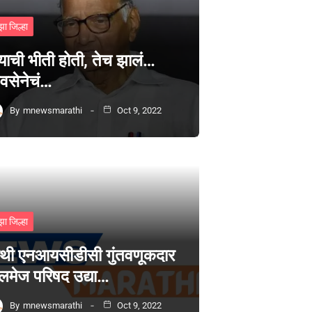
झा जिल्हा
्याची भीती होती, तेच झालं…
वसेनेचं…
By
mnewsmarathi
Oct 9, 2022
झा जिल्हा
थी एनआयसीडीसी गुंतवणूकदार
लमेज परिषद उद्या…
By
mnewsmarathi
Oct 9, 2022