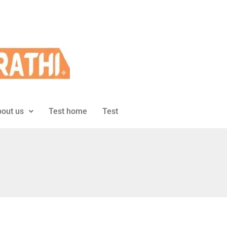
out us
Test home
Test