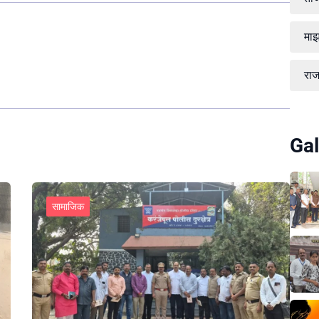
माझ
रा
Gal
सामाजिक