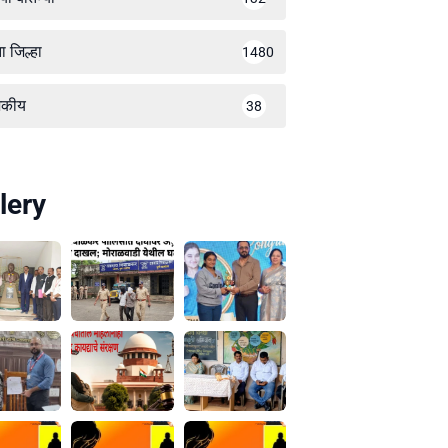
ा जिल्हा
1480
जकीय
38
lery