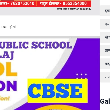
इत
क्र
ांडली होती.
खे
ताज
माझ
रा
Gal