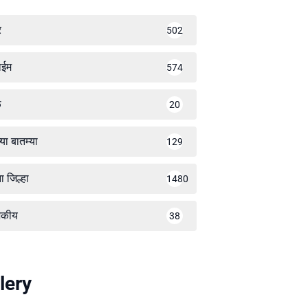
र
502
ाईम
574
ळ
20
्या बातम्या
129
ा जिल्हा
1480
जकीय
38
lery