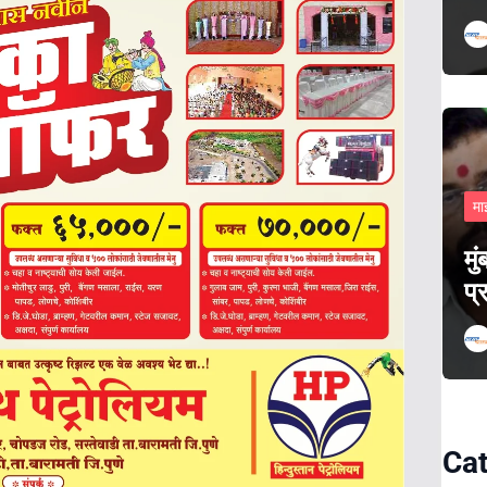
मा
मु
प्
Cat