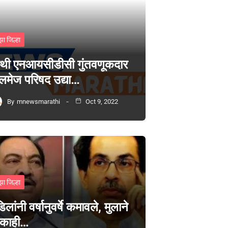
झा जिल्हा
थी एनआयसीडीसी गुंतवणूकदार
लमेज परिषद उद्या…
By
mnewsmarathi
Oct 9, 2022
झा जिल्हा
िलांनी वर्षानुवर्षे कमावले, मुलाने
 काही…