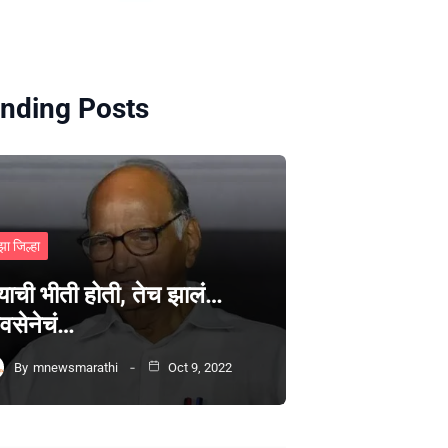
nding Posts
झा जिल्हा
्याची भीती होती, तेच झालं…
वसेनेचं…
By
mnewsmarathi
Oct 9, 2022