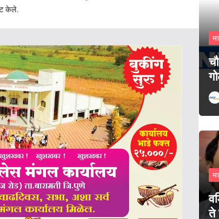
ट केले.
मा
चौ
गो
मा
वड
ते