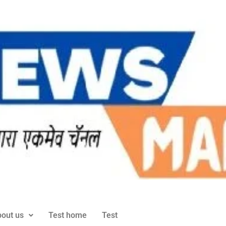
out us
Test home
Test