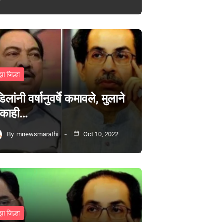
झा जिल्हा
िलांनी वर्षानुवर्षे कमावले, मुलाने
 काही…
By
mnewsmarathi
Oct 10, 2022
झा जिल्हा