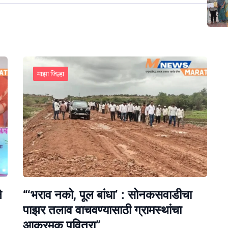
माझा जिल्हा
े
“‘भराव नको, पूल बांधा’ : सोनकसवाडीचा
पाझर तलाव वाचवण्यासाठी ग्रामस्थांचा
आक्रमक पवित्रा”