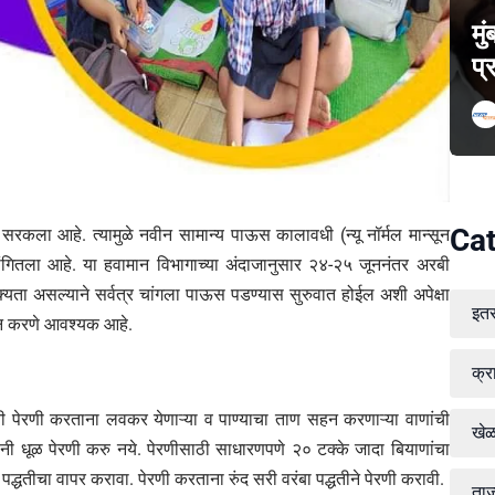
मु
प्
Cat
सरकला आहे. त्यामुळे नवीन सामान्य पाऊस कालावधी (न्यू नॉर्मल मान्सून
गितला आहे. या हवामान विभागाच्या अंदाजानुसार २४-२५ जूननंतर अरबी
 शक्यता असल्याने सर्वत्र चांगला पाऊस पडण्यास सुरुवात होईल अशी अपेक्षा
इत
योजन करणे आवश्यक आहे.
क्र
 पेरणी करताना लवकर येणाऱ्या व पाण्याचा ताण सहन करणाऱ्या वाणांची
खे
ी धूळ पेरणी करु नये. पेरणीसाठी साधारणपणे २० टक्के जादा बियाणांचा
द्धतीचा वापर करावा. पेरणी करताना रुंद सरी वरंबा पद्धतीने पेरणी करावी.
ताज