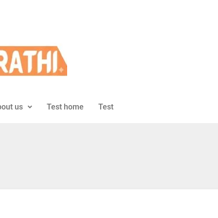
out us
Test home
Test