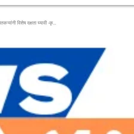
खरीप हंगामातील पीक नियोजन शेतकऱ्यांनी विशेष दक्षता घ्यावी -कृषि आयुक्त सुनील चव्हाण