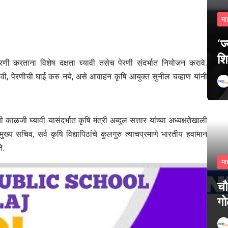
मा
‘ज
शि
पेरणी करताना विशेष दक्षता घ्यावी तसेच पेरणी संदर्भात नियोजन करावे.
ी, पेरणीची घाई करु नये, असे आवाहन कृषि आयुक्त सुनील चव्हाण यांनी
ळजी घ्यावी यासंदर्भात कृषि मंत्री अब्दुल सत्तार यांच्या अध्यक्षतेखाली
य सचिव, सर्व कृषि विद्यापिठांचे कुलगुरु त्याचप्रमाणे भारतीय हवामान
े.
मा
चौ
गो