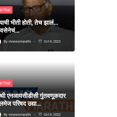
झा जिल्हा
्याची भीती होती, तेच झालं…
वसेनेचं…
By
mnewsmarathi
Oct 9, 2022
झा जिल्हा
थी एनआयसीडीसी गुंतवणूकदार
लमेज परिषद उद्या…
By
mnewsmarathi
Oct 9, 2022