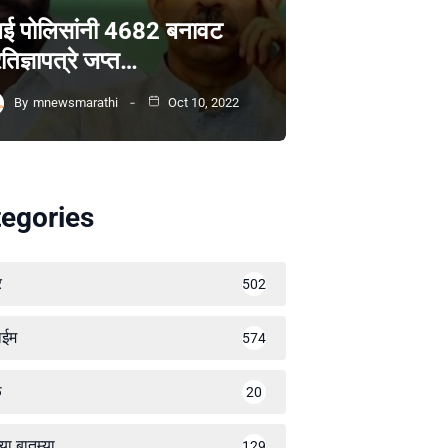
ंबई पोलिसांनी 4682 बनावट
रतिज्ञापत्रे जप्त…
By
mnewsmarathi
Oct 10, 2022
egories
र
502
ाईम
574
ळ
20
्या बातम्या
129