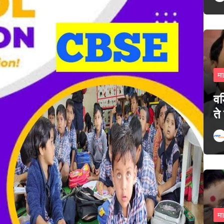
मा
वड
ते
मा