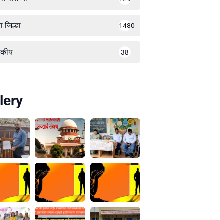
ा जिल्हा
1480
जकीय
38
lery