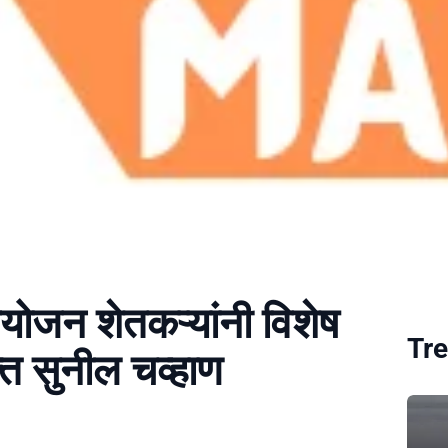
योजन शेतकऱ्यांनी विशेष
Tre
क्त सुनील चव्हाण