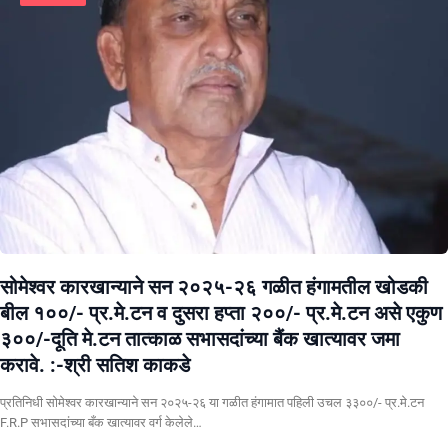
सोमेश्वर कारखान्याने सन २०२५-२६ गळीत हंगामतील खोडकी
बील १००/- प्र.मे.टन व दुसरा हप्ता २००/- प्र.मे.टन असे एकुण
३००/-दूति मे.टन तात्काळ सभासदांच्या बैंक खात्यावर जमा
करावे. :-श्री सतिश काकडे
प्रतिनिधी सोमेश्वर कारखान्याने सन २०२५-२६ या गळीत हंगामात पहिली उचल ३३००/- प्र.मे.टन
F.R.P सभासदांच्या बँक खात्यावर वर्ग केलेले…