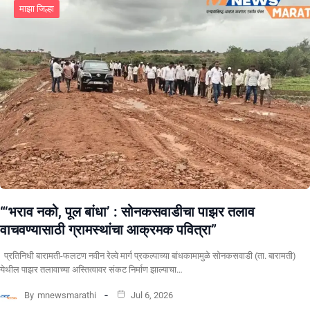
माझा जिल्हा
“‘भराव नको, पूल बांधा’ : सोनकसवाडीचा पाझर तलाव
वाचवण्यासाठी ग्रामस्थांचा आक्रमक पवित्रा”
प्रतिनिधी बारामती-फलटण नवीन रेल्वे मार्ग प्रकल्पाच्या बांधकामामुळे सोनकसवाडी (ता. बारामती)
येथील पाझर तलावाच्या अस्तित्वावर संकट निर्माण झाल्याचा…
By
mnewsmarathi
Jul 6, 2026