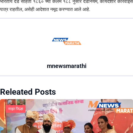
भारतीय दंड संहिता १८६० च्या कलम १८८ नुसार दंडनियम, कायदेशीर कारवाईस
पात्र राहतील, असेही आदेशात नमूद करण्यात आले आहे.
mnewsmarathi
Releated Posts
माझा जिल्हा