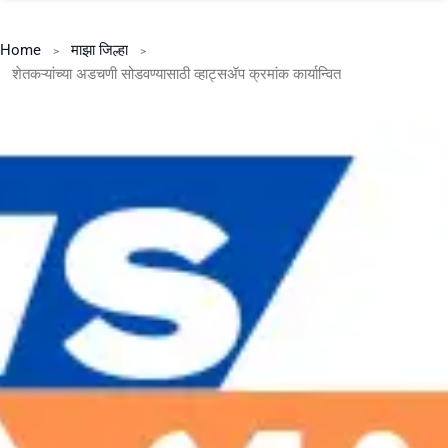
Home
माझा जिल्हा
शेतकऱ्यांच्या अडचणी सोडवण्यासाठी व्हाट्सॲप क्रमांक कार्यान्वित