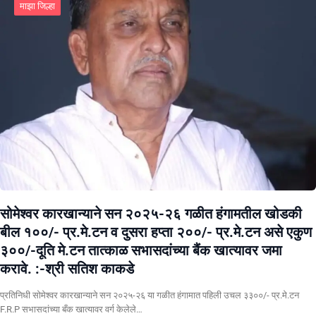
माझा जिल्हा
सोमेश्वर कारखान्याने सन २०२५-२६ गळीत हंगामतील खोडकी
बील १००/- प्र.मे.टन व दुसरा हप्ता २००/- प्र.मे.टन असे एकुण
३००/-दूति मे.टन तात्काळ सभासदांच्या बैंक खात्यावर जमा
करावे. :-श्री सतिश काकडे
प्रतिनिधी सोमेश्वर कारखान्याने सन २०२५-२६ या गळीत हंगामात पहिली उचल ३३००/- प्र.मे.टन
F.R.P सभासदांच्या बँक खात्यावर वर्ग केलेले…