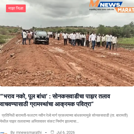
माझा जिल्हा
“‘भराव नको, पूल बांधा’ : सोनकसवाडीचा पाझर तलाव
वाचवण्यासाठी ग्रामस्थांचा आक्रमक पवित्रा”
प्रतिनिधी बारामती-फलटण नवीन रेल्वे मार्ग प्रकल्पाच्या बांधकामामुळे सोनकसवाडी (ता. बारामती)
येथील पाझर तलावाच्या अस्तित्वावर संकट निर्माण झाल्याचा…
By
mnewsmarathi
Jul 6, 2026