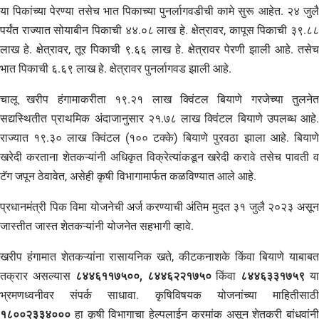
या पिकांच्या पेरण्या तसेच भात पिकाच्या पुनर्लागवडीची कामे सुरू आहेत. २४ जुलै
पर्यंत राज्यात सोयाबीन पिकाची ४४.०८ लाख हे. क्षेत्रावर, कापूस पिकाची ३९.८८
लाख हे. क्षेत्रावर, तूर पिकाची ९.६६ लाख हे. क्षेत्रावर पेरणी झाली आहे. तसेच
भात पिकाची ६.६९ लाख हे. क्षेत्रावर पुनर्लागवड झाली आहे.
चालू खरीप हंगामाकरीता १९.२१ लाख क्विंटल बियाणे गरजेच्या तुलनेत
सद्यस्थितीत प्राथमिक अंदाजानुसार २१.७८ लाख क्विंटल बियाणे उपलब्ध आहे.
राज्यात १९.३० लाख क्विंटल (१०० टक्के) बियाणे पुरवठा झाला आहे. बियाणे
खरेदी करताना शेतकऱ्यांनी अधिकृत विक्रेत्यांकडून खरेदी करावे तसेच पावती व
टॅग जपून ठेवावेत, असेही कृषी विभागामार्फत कळविण्यात आले आहे.
प्रधानमंत्री पिक विमा योजनेची अर्ज करण्याची अंतिम मुदत ३१ जुलै २०२३ असून
जास्तीत जास्त शेतकऱ्यांनी योजनेत सहभागी व्हावे.
खरीप हंगामात शेतकऱ्यांना रासायनिक खते, कीटकनाशके किंवा बियाणे याबाबत
तक्रार असल्यास
८४४६११७५००, ८४४६२२१७५०
किंवा
८४४६३३१७५९
य
भ्रमणध्वनीवर संपर्क साधावा. कृषिविषयक योजनांच्या माहितीसाठी
१८००२३३४०००
हा कृषी विभागाचा हेल्पलाईन क्रमांक असून शेतकरी बांधवांनी