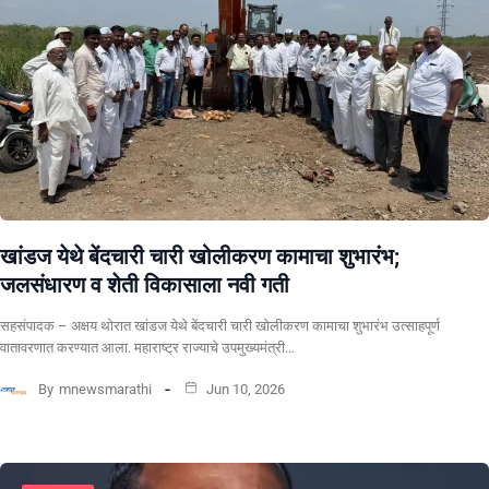
खांडज येथे बेंदचारी चारी खोलीकरण कामाचा शुभारंभ;
जलसंधारण व शेती विकासाला नवी गती
सहसंपादक – अक्षय थोरात खांडज येथे बेंदचारी चारी खोलीकरण कामाचा शुभारंभ उत्साहपूर्ण
वातावरणात करण्यात आला. महाराष्ट्र राज्याचे उपमुख्यमंत्री…
By
mnewsmarathi
Jun 10, 2026