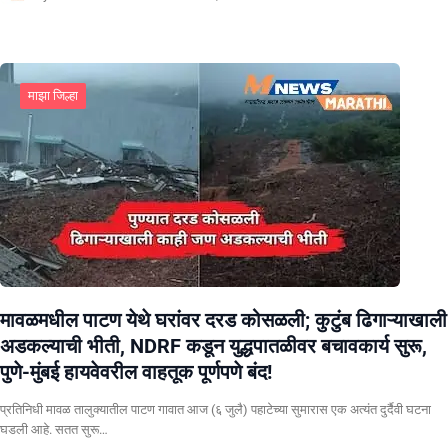
माझा जिल्हा
मावळमधील पाटण येथे घरांवर दरड कोसळली; कुटुंब ढिगाऱ्याखाली
अडकल्याची भीती, NDRF कडून युद्धपातळीवर बचावकार्य सुरू,
पुणे-मुंबई हायवेवरील वाहतूक पूर्णपणे बंद!
​प्रतिनिधी मावळ तालुक्यातील पाटण गावात आज (६ जुलै) पहाटेच्या सुमारास एक अत्यंत दुर्दैवी घटना
घडली आहे. सतत सुरू…