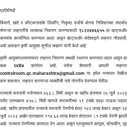
प्रतिनिधी
बियाणे, खते व कीटकनाशके लिंकींग, निकृष्ठ दर्जाचे बोगस निविष्ठांच्या संदर्भात
येणाऱ्या तक्रारींचे तात्काळ निवारण करण्यासाठी
९८२२४४६६५५
हा व्हाट्सॲ
क्रमांक कार्यान्वित करण्यात आला असून व्हाट्सॲप संदेशाद्वारे तक्रार नोंदवावी,
असे आवाहन कृषी आयुक्त सुनील चव्हाण यांनी केले आहे.
कृषी आयुक्तालयस्तरावर तक्रार निवारण कक्षही स्थापन करण्यात आला असून हा
कक्ष
२४X७
कार्यरत आहे. तसेच शेतकरी आपली तक्रा
controlroom.qc.maharashtra@gmail.com
या इमेल पत्त्यावर देखील
करु शकतात. तक्रार करणाऱ्या व्यक्तींची नावे गोपनीय ठेवण्यात येतील.
राज्याचे सरासरी पर्जन्यमान ४६३.८ मिमी असून या खरीप हंगामात २४ जुलै २०२३
पर्यंत प्रत्यक्षात ४५७.८ मिमी म्हणजे सरासरीच्या ९९ टक्के एवढा पाऊस पडला
आहे. खरीप हंगामातील राज्याचे सरासरी पेरणीचे क्षेत्र १४२ लाख हेक्टर असून २४
जुलै २०२३ अखेर प्रत्यक्षात ११४.६४ लाख हेक्टर क्षेत्रावर ८१ टक्के पेरणी झाली
आहे. राज्यात पेरणीच्या कामाला वेग आला असून प्रामुख्याने कापूस, सोयाबीन, तूर