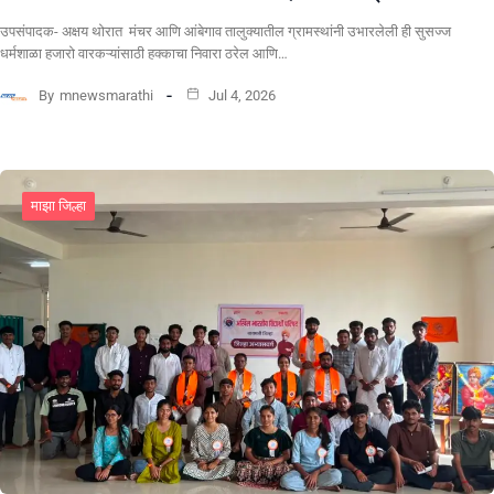
उपसंपादक- अक्षय थोरात मंचर आणि आंबेगाव तालुक्यातील ग्रामस्थांनी उभारलेली ही सुसज्ज
धर्मशाळा हजारो वारकऱ्यांसाठी हक्काचा निवारा ठरेल आणि…
By
mnewsmarathi
Jul 4, 2026
माझा जिल्हा