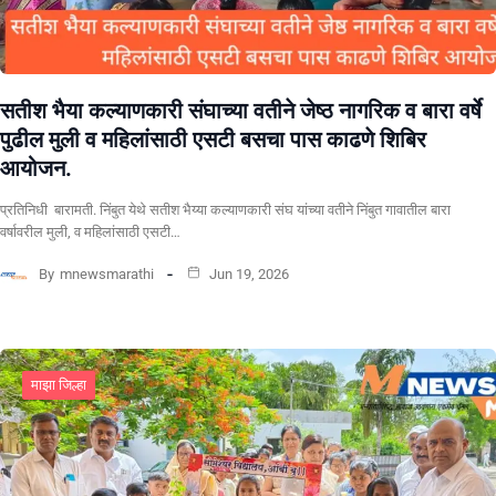
सतीश भैया कल्याणकारी संघाच्या वतीने जेष्ठ नागरिक व बारा वर्षे
पुढील मुली व महिलांसाठी एसटी बसचा पास काढणे शिबिर
आयोजन.
प्रतिनिधी बारामती. निंबुत येथे सतीश भैय्या कल्याणकारी संघ यांच्या वतीने निंबुत गावातील बारा
वर्षावरील मुली, व महिलांसाठी एसटी…
By
mnewsmarathi
Jun 19, 2026
माझा जिल्हा