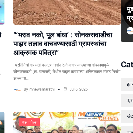
मु
प्
े
“‘भराव नको, पूल बांधा’ : सोनकसवाडीचा
पाझर तलाव वाचवण्यासाठी ग्रामस्थांचा
आक्रमक पवित्रा”
Cat
प्रतिनिधी बारामती-फलटण नवीन रेल्वे मार्ग प्रकल्पाच्या बांधकामामुळे
सोनकसवाडी (ता. बारामती) येथील पाझर तलावाच्या अस्तित्वावर संकट निर्माण
पन
झाल्याचा…
इत
By
mnewsmarathi
Jul 6, 2026
क्र
खे
माझा जिल्हा
ताज