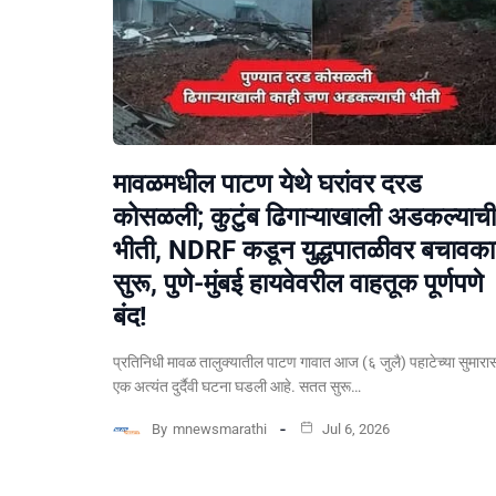
मावळमधील पाटण येथे घरांवर दरड
कोसळली; कुटुंब ढिगाऱ्याखाली अडकल्याची
भीती, NDRF कडून युद्धपातळीवर बचावकार
सुरू, पुणे-मुंबई हायवेवरील वाहतूक पूर्णपणे
बंद!
​प्रतिनिधी मावळ तालुक्यातील पाटण गावात आज (६ जुलै) पहाटेच्या सुमारा
एक अत्यंत दुर्दैवी घटना घडली आहे. सतत सुरू…
By
mnewsmarathi
Jul 6, 2026