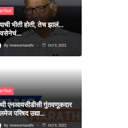
झा जिल्हा
्याची भीती होती, तेच झालं…
वसेनेचं…
By
mnewsmarathi
Oct 9, 2022
झा जिल्हा
थी एनआयसीडीसी गुंतवणूकदार
लमेज परिषद उद्या…
By
mnewsmarathi
Oct 9, 2022