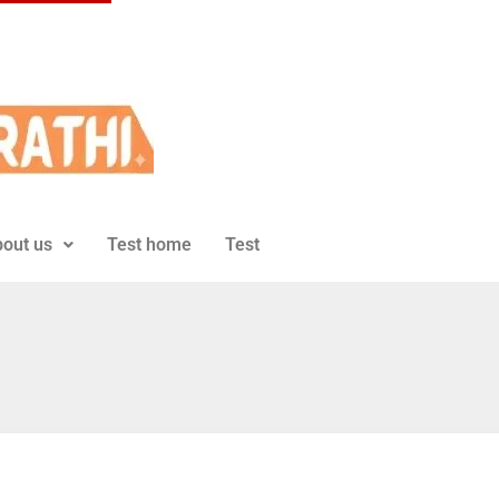
out us
Test home
Test