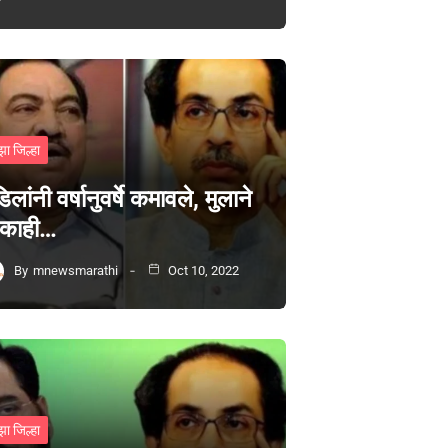
झा जिल्हा
िलांनी वर्षानुवर्षे कमावले, मुलाने
 काही…
By
mnewsmarathi
Oct 10, 2022
झा जिल्हा