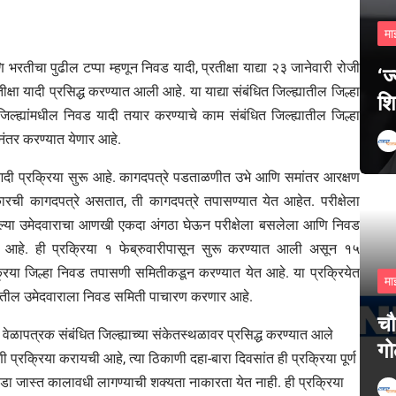
मा
भरतीचा पुढील टप्पा म्हणून निवड यादी, प्रतीक्षा याद्या २३ जानेवारी रोजी
‘ज
्षा यादी प्रसिद्ध करण्यात आली आहे. या याद्या संबंधित जिल्ह्यातील जिल्हा
शि
्ह्यांमधील निवड यादी तयार करण्याचे काम संबंधित जिल्ह्यातील जिल्हा
नंतर करण्यात येणार आहे.
आदी प्रक्रिया सुरू आहे. कागदपत्रे पडताळणीत उभे आणि समांतर आरक्षण
ारची कागदपत्रे असतात, ती कागदपत्रे तपासण्यात येत आहेत. परीक्षेला
लेल्या उमेदवाराचा आणखी एकदा अंगठा घेऊन परीक्षेला बसलेला आणि निवड
र आहे. ही प्रक्रिया १ फेब्रुवारीपासून सुरू करण्यात आली असून १५
प्रक्रिया जिल्हा निवड तपासणी समितीकडून करण्यात येत आहे. या प्रक्रियेत
मा
ादीतील उमेदवाराला निवड समिती पाचारण करणार आहे.
चौ
ेचे वेळापत्रक संबंधित जिल्ह्याच्या संकेतस्थळावर प्रसिद्ध करण्यात आले
गो
प्रक्रिया करायची आहे, त्या ठिकाणी दहा-बारा दिवसांत ही प्रक्रिया पूर्ण
ा जास्त कालावधी लागण्याची शक्यता नाकारता येत नाही. ही प्रक्रिया