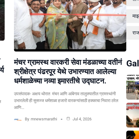
माझ
रा
मंचर ग्रामस्थ वारकरी सेवा मंडळाच्या वतीनं
Gal
्य
श्रीक्षेत्र पंढरपूर येथे उभारण्यात आलेल्या
धर्मशाळेच्या नव्या इमारतीचे उद्घाटन.
उपसंपादक- अक्षय थोरात मंचर आणि आंबेगाव तालुक्यातील ग्रामस्थांनी
उभारलेली ही सुसज्ज धर्मशाळा हजारो वारकऱ्यांसाठी हक्काचा निवारा ठरेल
स
आणि…
By
mnewsmarathi
Jul 4, 2026