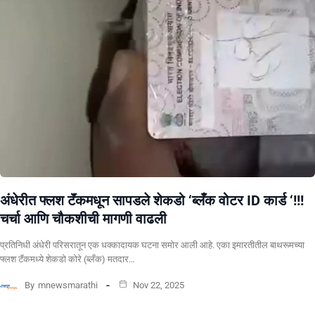
अंधेरीत फ्लश टॅंकमधून सापडले शेकडो ‘ब्लँक वोटर ID कार्ड ‘!!!
चर्चा आणि चौकशीची मागणी वाढली
प्रतिनिधी अंधेरी परिसरातून एक धक्कादायक घटना समोर आली आहे. एका इमारतीतील बाथरूमच्या
फ्लश टॅंकमध्ये शेकडो कोरे (ब्लँक) मतदार…
By
mnewsmarathi
Nov 22, 2025