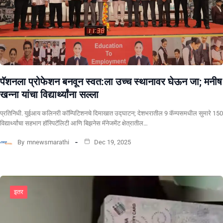
पॅशनला प्रोफेशन बनवून स्वत:ला उच्च स्थानावर घेऊन जा; मनीष
खन्ना यांचा विद्यार्थ्यांना सल्ला
प्रतिनिधी. युईआय कलिनरी कॉम्पिटिशनचे दिमाखात उद्घाटन; देशभरातील 9 कॅम्पसमधील सुमारे 150
विद्यार्थ्यांचा सहभाग हॉस्पिटॅलिटी आणि बिझनेस मॅनेजमेंट क्षेत्रातील…
By
mnewsmarathi
Dec 19, 2025
इतर