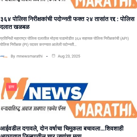
३६४ पोलिस निरीक्षकांची पदोन्नती फक्त २४ तासांत रद्द : पोलिस
दलात खळबळ
प्रतिनिधी महाराष्ट्र पोलिस दलातील मोठ्या घडामोडीत ३६४ सहायक पोलिस निरीक्षकांची (API)
पोलिस निरीक्षक (PI) पदावर करण्यात आलेली पदोन्नती…
By
mnewsmarathi
Aug 23, 2025
इतर
आईवडील दगावले, दोन वर्षाचा चिमुकला बचावला…शिवशाही
अपघातात जिल्ह्यातील चार जणांचा मृत्यू