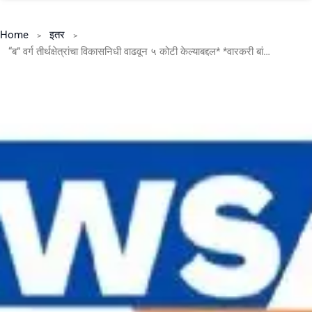
Home
इतर
“ब” वर्ग तीर्थक्षेत्रांचा विकासनिधी वाढवून ५ कोटी केल्याबद्दल* *वारकरी बांधवांनी मानले उपमुख्यमंत्री अजित पवार यांचे आभार