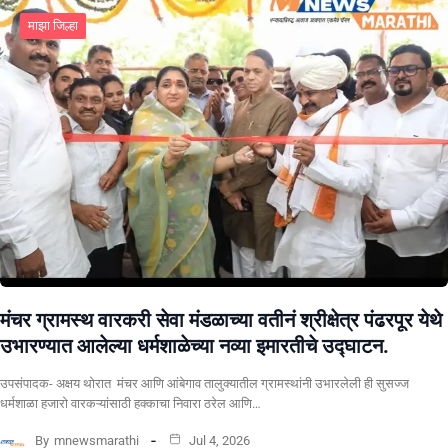
माझा जिल्हा
मंचर ग्रामस्थ वारकरी सेवा मंडळाच्या वतीनं श्रीक्षेत्र पंढरपूर येथे
उभारण्यात आलेल्या धर्मशाळेच्या नव्या इमारतीचे उद्घाटन.
उपसंपादक- अक्षय थोरात मंचर आणि आंबेगाव तालुक्यातील ग्रामस्थांनी उभारलेली ही सुसज्ज
धर्मशाळा हजारो वारकऱ्यांसाठी हक्काचा निवारा ठरेल आणि…
By
mnewsmarathi
Jul 4, 2026