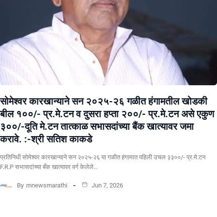
सोमेश्वर कारखान्याने सन २०२५-२६ गळीत हंगामतील खोडकी
बील १००/- प्र.मे.टन व दुसरा हप्ता २००/- प्र.मे.टन असे एकुण
३००/-दूति मे.टन तात्काळ सभासदांच्या बैंक खात्यावर जमा
करावे. :-श्री सतिश काकडे
प्रतिनिधी सोमेश्वर कारखान्याने सन २०२५-२६ या गळीत हंगामात पहिली उचल ३३००/- प्र.मे.टन
F.R.P सभासदांच्या बँक खात्यावर वर्ग केलेले…
By
mnewsmarathi
Jun 7, 2026