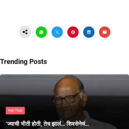
Trending Posts
माझा जिल्हा
‘ज्याची भीती होती, तेच झालं… शिवसेनेचं…