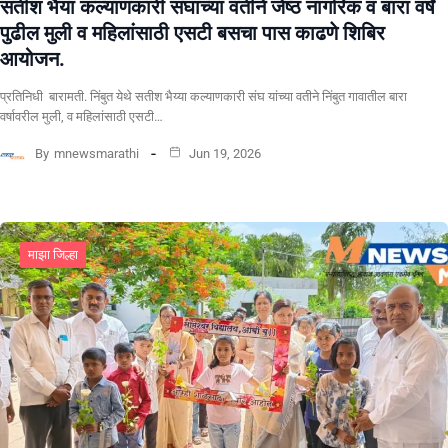
सतीश भैया कल्याणकारी संघाच्या वतीने जेष्ठ नागरिक व बारा वर्षे
पुढील मुली व महिलांसाठी एसटी बसचा पास काढणे शिबिर
आयोजन.
प्रतिनिधी बारामती. निंबुत येथे सतीश भैय्या कल्याणकारी संघ यांच्या वतीने निंबुत गावातील बारा
वर्षावरील मुली, व महिलांसाठी एसटी…
By
mnewsmarathi
Jun 19, 2026
माझा जिल्हा