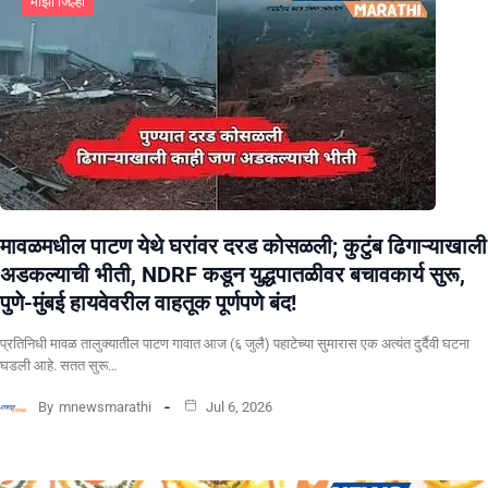
माझा जिल्हा
मावळमधील पाटण येथे घरांवर दरड कोसळली; कुटुंब ढिगाऱ्याखाली
अडकल्याची भीती, NDRF कडून युद्धपातळीवर बचावकार्य सुरू,
पुणे-मुंबई हायवेवरील वाहतूक पूर्णपणे बंद!
​प्रतिनिधी मावळ तालुक्यातील पाटण गावात आज (६ जुलै) पहाटेच्या सुमारास एक अत्यंत दुर्दैवी घटना
घडली आहे. सतत सुरू…
By
mnewsmarathi
Jul 6, 2026