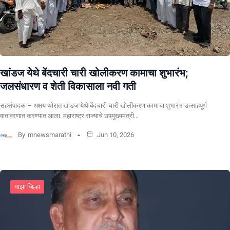
खांडज येथे बेंदचारी चारी खोलीकरण कामाचा शुभारंभ;
जलसंधारण व शेती विकासाला नवी गती
सहसंपादक – अक्षय थोरात खांडज येथे बेंदचारी चारी खोलीकरण कामाचा शुभारंभ उत्साहपूर्ण
वातावरणात करण्यात आला. महाराष्ट्र राज्याचे उपमुख्यमंत्री…
By
mnewsmarathi
Jun 10, 2026
माझा जिल्हा