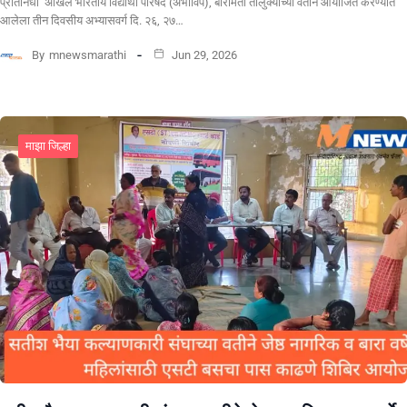
प्रतिनिधी अखिल भारतीय विद्यार्थी परिषद (अभाविप), बारामती तालुक्याच्या वतीने आयोजित करण्यात
आलेला तीन दिवसीय अभ्यासवर्ग दि. २६, २७…
By
mnewsmarathi
Jun 29, 2026
माझा जिल्हा