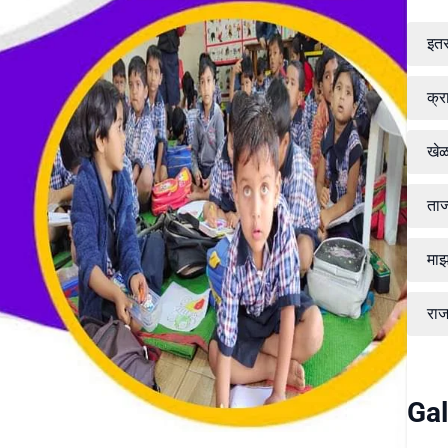
इत
क्र
खे
ताज
माझ
रा
Gal