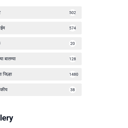
र
502
ाईम
574
ळ
20
्या बातम्या
128
ा जिल्हा
1480
जकीय
38
lery