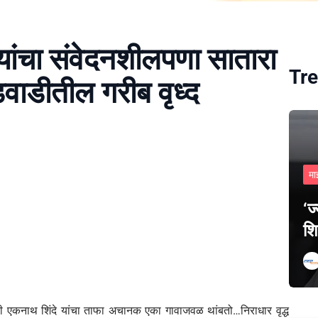
 यांचा संवेदनशीलपणा सातारा
Tre
डवाडीतील गरीब वृध्द
मा
‘ज
शि
त्री एकनाथ शिंदे यांचा ताफा अचानक एका गावाजवळ थांबतो…निराधार वृद्ध