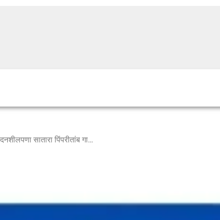
मुख्यमंत्री एकनाथ शिंदे यांचा संवेदनशीलपणा सातारा पिंपरीतांब गावातील भागडवाडीतील गरीब वृध्द दाम्पत्याला मदतीचा हात