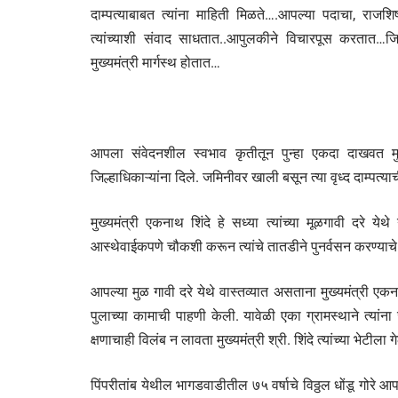
दाम्पत्याबाबत त्यांना माहिती मिळते….आपल्या पदाचा, राज
त्यांच्याशी संवाद साधतात..आपुलकीने विचारपूस करतात…जिल्हा
मुख्यमंत्री मार्गस्थ होतात…
आपला संवेदनशील स्वभाव कृतीतून पुन्हा एकदा दाखवत मुख्यमं
जिल्हाधिकाऱ्यांना दिले. जमिनीवर खाली बसून त्या वृध्द दाम्पत्
मुख्यमंत्री एकनाथ शिंदे हे सध्या त्यांच्या मूळगावी दरे येथ
आस्थेवाईकपणे चौकशी करून त्यांचे तातडीने पुनर्वसन करण्याचे न
आपल्या मुळ गावी दरे येथे वास्तव्यात असताना मुख्यमंत्री ए
पुलाच्या कामाची पाहणी केली. यावेळी एका ग्रामस्थाने त्यां
क्षणाचाही विलंब न लावता मुख्यमंत्री श्री. शिंदे त्यांच्या भेटीला गे
पिंपरीतांब येथील भागडवाडीतील ७५ वर्षाचे विठ्ठल धोंडू गोरे