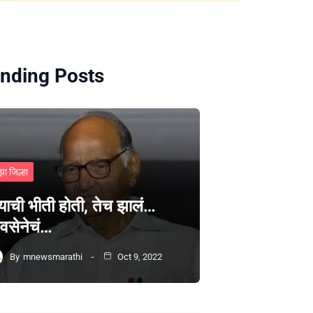
nding Posts
झा जिल्हा
्याची भीती होती, तेच झालं…
वसेनेचं…
By
mnewsmarathi
Oct 9, 2022