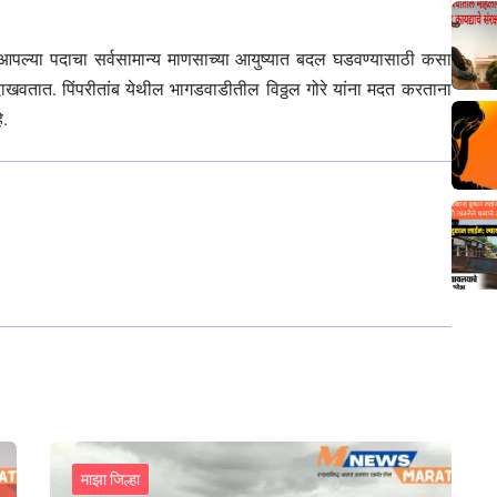
्षा आपल्या पदाचा सर्वसामान्य माणसाच्या आयुष्यात बदल घडवण्यासाठी कसा
खवतात. पिंपरीतांब येथील भागडवाडीतील विठ्ठल गोरे यांना मदत करताना
े.
माझा जिल्हा