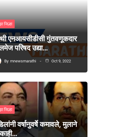
झा जिल्हा
थी एनआयसीडीसी गुंतवणूकदार
लमेज परिषद उद्या…
By
mnewsmarathi
Oct 9, 2022
झा जिल्हा
िलांनी वर्षानुवर्षे कमावले, मुलाने
 काही…