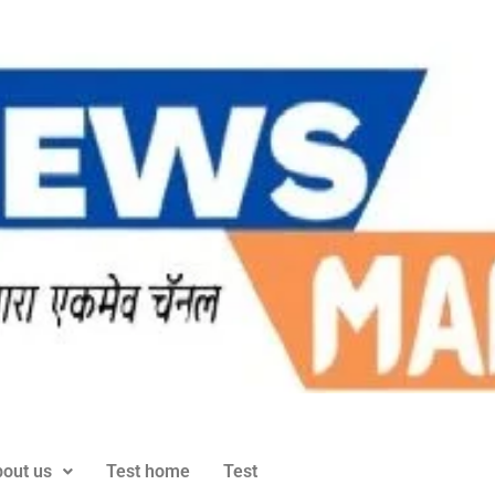
out us
Test home
Test