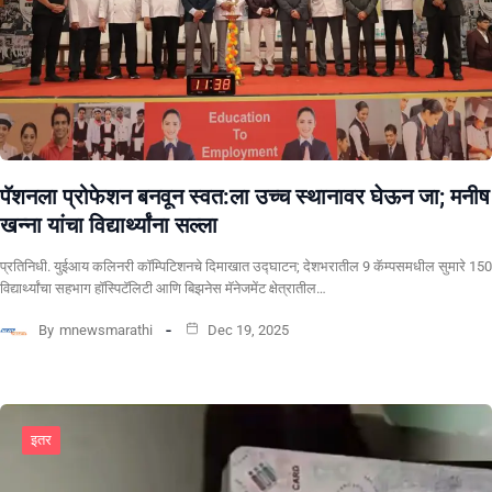
पॅशनला प्रोफेशन बनवून स्वत:ला उच्च स्थानावर घेऊन जा; मनीष
खन्ना यांचा विद्यार्थ्यांना सल्ला
प्रतिनिधी. युईआय कलिनरी कॉम्पिटिशनचे दिमाखात उद्घाटन; देशभरातील 9 कॅम्पसमधील सुमारे 150
विद्यार्थ्यांचा सहभाग हॉस्पिटॅलिटी आणि बिझनेस मॅनेजमेंट क्षेत्रातील…
By
mnewsmarathi
Dec 19, 2025
इतर