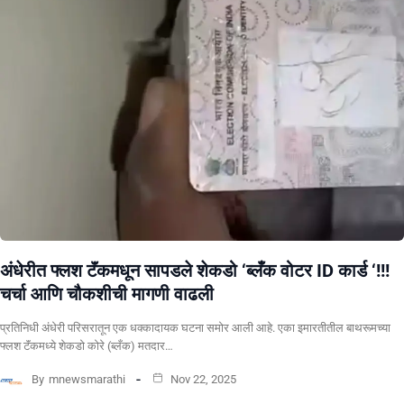
अंधेरीत फ्लश टॅंकमधून सापडले शेकडो ‘ब्लँक वोटर ID कार्ड ‘!!!
चर्चा आणि चौकशीची मागणी वाढली
प्रतिनिधी अंधेरी परिसरातून एक धक्कादायक घटना समोर आली आहे. एका इमारतीतील बाथरूमच्या
फ्लश टॅंकमध्ये शेकडो कोरे (ब्लँक) मतदार…
By
mnewsmarathi
Nov 22, 2025