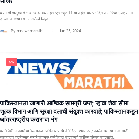
साजर
बारामती तालुक्यातील वानेवाडी येथे महाराष्ट्र न्यूज 11 चा पहिला वर्धापन दिन सामाजिक उपक्रमाने
साजरा करण्यात आला यावेळी जिल्हा…
By
mnewsmarathi
Jun 26, 2024
इतर
पाकिस्तानला जाणारी आण्विक सामग्री जप्त; न्हावा शेवा सीमा
शुल्क विभाग आणि सुरक्षा दलाची संयुक्त कारवाई; पाकिस्तानकडून
आंतरराष्ट्रीय कराराचा भंग
प्रतिनिधी चीनमार्गे पाकिस्तानला आण्विक आणि बॅलिस्टिक क्षेपणास्त्र कार्यक्रमाच्या वापरासाठी
जहाजातून पाठविण्यात येणारे संगणक न्युमेरिकल कंट्रोलचे साहित्य संयुक्त कारवाईत…