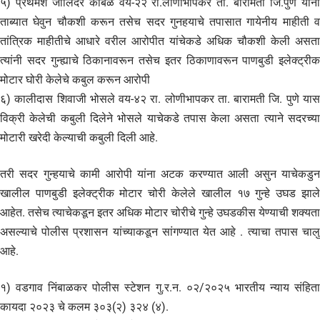
५) प्रथमेश जालिंदर कांबळे वय-२२ रा.लोणीभापकर ता. बारामती जि.पुणे यांना
ताब्यात घेवुन चौकशी करून तसेच सदर गुनहयाचे तपासात गायेनीय माहीती व
तांत्रिक माहीतीचे आधारे वरील आरोपीत यांचेकडे अधिक चौकशी केली असता
त्यांनी सदर गुन्ह्याचे ठिकानावरून तसेच इतर ठिकाणावरून पाणबुडी इलेक्ट्रीक
मोटार घोरी केलेचे कबुल करून आरोपी
६) कालीदास शिवाजी भोसले वय-४२ रा. लोणीभापकर ता. बारामती जि. पुणे यास
विक्री केलेची कबुली दिलेने भोसले याचेकडे तपास केला असता त्याने सदरच्या
मोटारी खरेदी केल्याची कबुली दिली आहे.
तरी सदर गुन्हयाचे कामी आरोपी यांना अटक करण्यात आली असुन याचेकडुन
खालील पाणबुडी इलेक्ट्रीक मोटार चोरी केलेले खालील १७ गुन्हे उघड झाले
आहेत. तसेच त्याचेकडून इतर अधिक मोटार चोरीचे गुन्हे उघडकीस येण्याची शक्यता
असल्याचे पोलीस प्रशासन यांच्याकडून सांगण्यात येत आहे . त्याचा तपास चालु
आहे.
१) वडगाव निंबाळकर पोलीस स्टेशन गु.र.न. ०२/२०२५ भारतीय न्याय संहिता
कायदा २०२३ चे कलम ३०३(२) ३२४ (४).