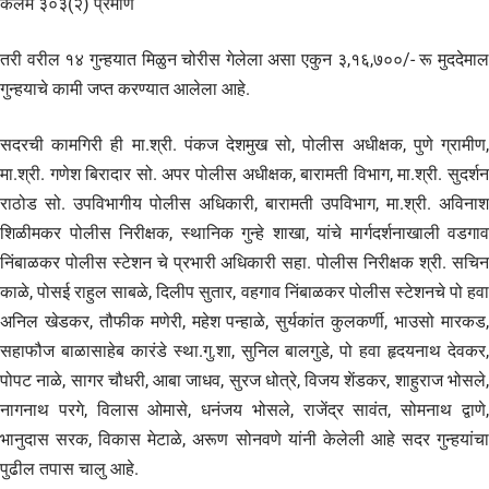
कलम ३०३(२) प्रमाणे
तरी वरील १४ गुन्हयात मिळुन चोरीस गेलेला असा एकुन ३,१६,७००/- रू मुददेमाल
गुन्हयाचे कामी जप्त करण्यात आलेला आहे.
सदरची कामगिरी ही मा.श्री. पंकज देशमुख सो, पोलीस अधीक्षक, पुणे ग्रामीण,
मा.श्री. गणेश बिरादार सो. अपर पोलीस अधीक्षक, बारामती विभाग, मा.श्री. सुदर्शन
राठोड सो. उपविभागीय पोलीस अधिकारी, बारामती उपविभाग, मा.श्री. अविनाश
शिळीमकर पोलीस निरीक्षक, स्थानिक गुन्हे शाखा, यांचे मार्गदर्शनाखाली वडगाव
निंबाळकर पोलीस स्टेशन चे प्रभारी अधिकारी सहा. पोलीस निरीक्षक श्री. सचिन
काळे, पोसई राहुल साबळे, दिलीप सुतार, वहगाव निंबाळकर पोलीस स्टेशनचे पो हवा
अनिल खेडकर, तौफीक मणेरी, महेश पन्हाळे, सुर्यकांत कुलकर्णी, भाउसो मारकड,
सहाफौज बाळासाहेब कारंडे स्था.गु.शा, सुनिल बालगुडे, पो हवा हृदयनाथ देवकर,
पोपट नाळे, सागर चौधरी, आबा जाधव, सुरज धोत्रे, विजय शेंडकर, शाहुराज भोसले,
नागनाथ परगे, विलास ओमासे, धनंजय भोसले, राजेंद्र सावंत, सोमनाथ द्वाणे,
भानुदास सरक, विकास मेटाळे, अरूण सोनवणे यांनी केलेली आहे सदर गुन्हयांचा
पुढील तपास चालु आहे.