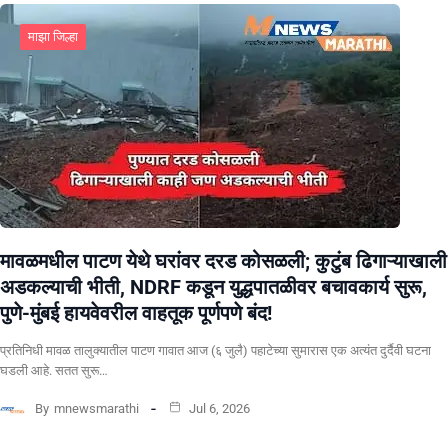
माझा जिल्हा
मावळमधील पाटण येथे घरांवर दरड कोसळली; कुटुंब ढिगाऱ्याखाली
अडकल्याची भीती, NDRF कडून युद्धपातळीवर बचावकार्य सुरू,
पुणे-मुंबई हायवेवरील वाहतूक पूर्णपणे बंद!
​प्रतिनिधी मावळ तालुक्यातील पाटण गावात आज (६ जुलै) पहाटेच्या सुमारास एक अत्यंत दुर्दैवी घटना
घडली आहे. सतत सुरू…
By
mnewsmarathi
Jul 6, 2026