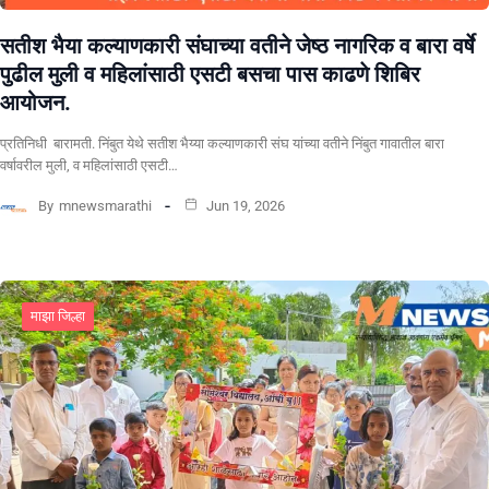
सतीश भैया कल्याणकारी संघाच्या वतीने जेष्ठ नागरिक व बारा वर्षे
पुढील मुली व महिलांसाठी एसटी बसचा पास काढणे शिबिर
आयोजन.
प्रतिनिधी बारामती. निंबुत येथे सतीश भैय्या कल्याणकारी संघ यांच्या वतीने निंबुत गावातील बारा
वर्षावरील मुली, व महिलांसाठी एसटी…
By
mnewsmarathi
Jun 19, 2026
माझा जिल्हा