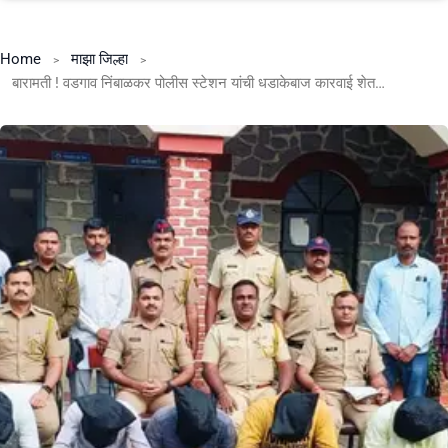
Home
माझा जिल्हा
बारामती ! वडगाव निंबाळकर पोलीस स्टेशन यांची धडाकेबाज कारवाई शेतक-याचे विहिरीतील व बोर मधील पाणबुडी इलेक्ट्रीक मोटार चोरीच्या सराईत ६ गुन्हेगारांना अटक .