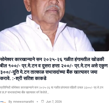
सोमेश्वर कारखान्याने सन २०२५-२६ गळीत हंगामतील खोडकी
बील १००/- प्र.मे.टन व दुसरा हप्ता २००/- प्र.मे.टन असे एकुण
३००/-दूति मे.टन तात्काळ सभासदांच्या बैंक खात्यावर जमा
करावे. :-श्री सतिश काकडे
प्रतिनिधी सोमेश्वर कारखान्याने सन २०२५-२६ या गळीत हंगामात पहिली उचल ३३००/- प्र.मे.टन
F.R.P सभासदांच्या बँक खात्यावर वर्ग केलेले…
By
mnewsmarathi
Jun 7, 2026