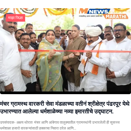
माझा जिल्हा
मंचर ग्रामस्थ वारकरी सेवा मंडळाच्या वतीनं श्रीक्षेत्र पंढरपूर येथे
उभारण्यात आलेल्या धर्मशाळेच्या नव्या इमारतीचे उद्घाटन.
उपसंपादक- अक्षय थोरात मंचर आणि आंबेगाव तालुक्यातील ग्रामस्थांनी उभारलेली ही सुसज्ज
धर्मशाळा हजारो वारकऱ्यांसाठी हक्काचा निवारा ठरेल आणि…