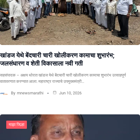
खांडज येथे बेंदचारी चारी खोलीकरण कामाचा शुभारंभ;
जलसंधारण व शेती विकासाला नवी गती
सहसंपादक – अक्षय थोरात खांडज येथे बेंदचारी चारी खोलीकरण कामाचा शुभारंभ उत्साहपूर्ण
वातावरणात करण्यात आला. महाराष्ट्र राज्याचे उपमुख्यमंत्री…
By
mnewsmarathi
Jun 10, 2026
माझा जिल्हा