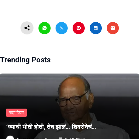
Trending Posts
माझा जिल्हा
‘ज्याची भीती होती, तेच झालं… शिवसेनेचं…