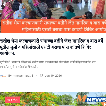
सतीश भैया कल्याणकारी संघाच्या वतीने जेष्ठ नागरिक व बारा वर्षे
पुढील मुली व महिलांसाठी एसटी बसचा पास काढणे शिबिर
आयोजन.
प्रतिनिधी बारामती. निंबुत येथे सतीश भैय्या कल्याणकारी संघ यांच्या वतीने निंबुत गावातील बारा
वर्षावरील मुली, व महिलांसाठी एसटी…
By
mnewsmarathi
Jun 19, 2026
माझा जिल्हा