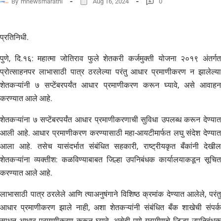
By
mnewsmarathi
Aug 16, 2024
0
प्रतिनिधी.
पुणे, दि.१६: महात्मा जोतिराव फुले शेतकरी कर्जमुक्ती योजना २०१९ अंतर्गत
प्रोत्साहनपर लाभासाठी पात्र ठरलेल्या परंतु आधार प्रमाणीकरण न झालेल्या
शेतकऱ्यांनी ७ सप्टेंबरपर्यंत आधार प्रमाणीकरण करून घ्यावे, असे आवाहन
करण्यात आले आहे.
शेतकऱ्यांना ७ सप्टेंबरपर्यंत आधार प्रमाणीकरणाची सुविधा उपलब्ध करून देण्यात
आली आहे. आधार प्रमाणीकरण करण्यासाठी महा-आयटीमार्फत लघु संदेश देण्यात
आला आहे. तसेच यासंदर्भात संबंधित सहकारी, राष्ट्रीयकृत बँकांनी देखील
शेतकऱ्यांना व्यक्तीश: कळविण्याबाबत जिल्हा उपनिबंधक कार्यालयाकडून सूचित
करण्यात आले आहे.
लाभासाठी पात्र ठरलेले आणि त्याअनुषंगाने विशिष्ठ क्रमांक देण्यात आलेले, परंतु
आधार प्रमाणीकरण झाले नाही, अशा शेतकऱ्यांनी संबंधित बँक शाखेची संपर्क
साधून आधार प्रमाणीकरण करून घ्यावे, असेही पुणे ग्रामीणचे जिल्हा उपनिबंधक