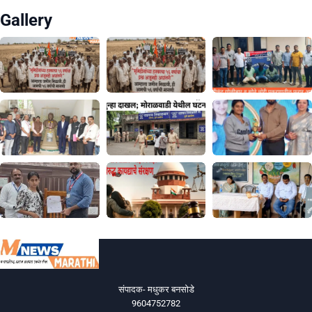
Gallery
संपादक- मधुकर बनसोडे
9604752782