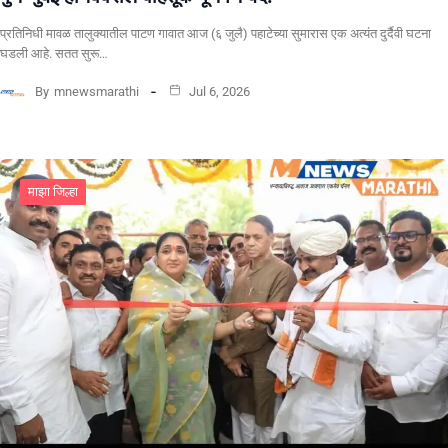
​प्रतिनिधी मावळ तालुक्यातील पाटण गावात आज (६ जुलै) पहाटेच्या सुमारास एक अत्यंत दुर्दैवी घटना
घडली आहे. सतत सुरू…
By
mnewsmarathi
Jul 6, 2026
माझा जिल्हा