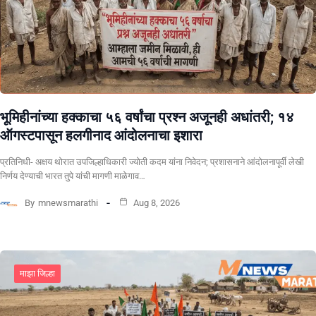
भूमिहीनांच्या हक्काचा ५६ वर्षांचा प्रश्न अजूनही अधांतरी; १४
ऑगस्टपासून हलगीनाद आंदोलनाचा इशारा
प्रतिनिधी- अक्षय थोरात उपजिल्हाधिकारी ज्योती कदम यांना निवेदन; प्रशासनाने आंदोलनापूर्वी लेखी
निर्णय देण्याची भारत तुपे यांची मागणी माळेगाव…
By
mnewsmarathi
Aug 8, 2026
माझा जिल्हा