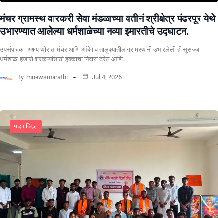
मंचर ग्रामस्थ वारकरी सेवा मंडळाच्या वतीनं श्रीक्षेत्र पंढरपूर येथे
उभारण्यात आलेल्या धर्मशाळेच्या नव्या इमारतीचे उद्घाटन.
उपसंपादक- अक्षय थोरात मंचर आणि आंबेगाव तालुक्यातील ग्रामस्थांनी उभारलेली ही सुसज्ज
धर्मशाळा हजारो वारकऱ्यांसाठी हक्काचा निवारा ठरेल आणि…
By
mnewsmarathi
Jul 4, 2026
माझा जिल्हा