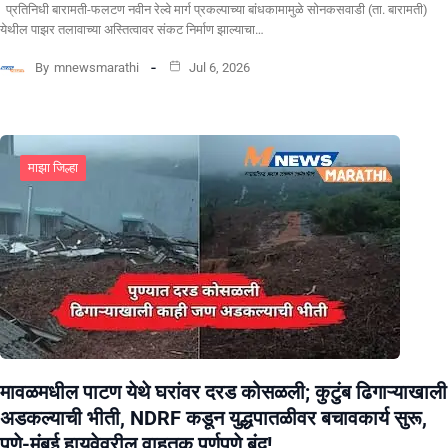
प्रतिनिधी बारामती-फलटण नवीन रेल्वे मार्ग प्रकल्पाच्या बांधकामामुळे सोनकसवाडी (ता. बारामती)
येथील पाझर तलावाच्या अस्तित्वावर संकट निर्माण झाल्याचा…
By
mnewsmarathi
Jul 6, 2026
माझा जिल्हा
मावळमधील पाटण येथे घरांवर दरड कोसळली; कुटुंब ढिगाऱ्याखाली
अडकल्याची भीती, NDRF कडून युद्धपातळीवर बचावकार्य सुरू,
पुणे-मुंबई हायवेवरील वाहतूक पूर्णपणे बंद!