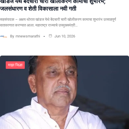
खांडज येथे बेंदचारी चारी खोलीकरण कामाचा शुभारंभ;
जलसंधारण व शेती विकासाला नवी गती
सहसंपादक – अक्षय थोरात खांडज येथे बेंदचारी चारी खोलीकरण कामाचा शुभारंभ उत्साहपूर्ण
वातावरणात करण्यात आला. महाराष्ट्र राज्याचे उपमुख्यमंत्री…
By
mnewsmarathi
Jun 10, 2026
माझा जिल्हा