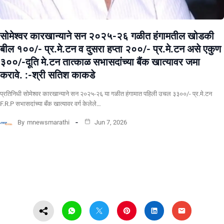
सोमेश्वर कारखान्याने सन २०२५-२६ गळीत हंगामतील खोडकी
बील १००/- प्र.मे.टन व दुसरा हप्ता २००/- प्र.मे.टन असे एकुण
३००/-दूति मे.टन तात्काळ सभासदांच्या बैंक खात्यावर जमा
करावे. :-श्री सतिश काकडे
प्रतिनिधी सोमेश्वर कारखान्याने सन २०२५-२६ या गळीत हंगामात पहिली उचल ३३००/- प्र.मे.टन
F.R.P सभासदांच्या बँक खात्यावर वर्ग केलेले…
By
mnewsmarathi
Jun 7, 2026