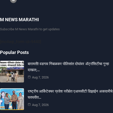
M NEWS MARATHI
Subscribe M News Marathi to get updates
[mc4wp_form id=9440]
Popular Posts
बारामती! वडगाव निंबाळकर पोलिसांत दोघांवर ॲट्रॉसिटीचा गुन्हा
दाखल;…
Aug 7, 2026
राष्ट्रीय आर्किटेक्चर प्रवेश परीक्षेत एआयसीटी डिझाईन अकादमीचे
घवघवीत…
Aug 7, 2026