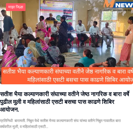
माझा जिल्हा
सतीश भैया कल्याणकारी संघाच्या वतीने जेष्ठ नागरिक व बारा वर्षे
पुढील मुली व महिलांसाठी एसटी बसचा पास काढणे शिबिर
आयोजन.
प्रतिनिधी बारामती. निंबुत येथे सतीश भैय्या कल्याणकारी संघ यांच्या वतीने निंबुत गावातील बारा
वर्षावरील मुली, व महिलांसाठी एसटी…