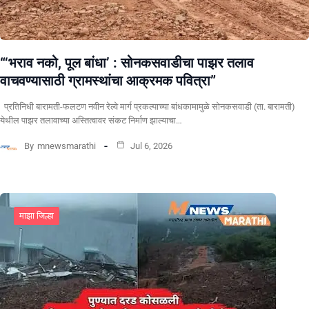
“‘भराव नको, पूल बांधा’ : सोनकसवाडीचा पाझर तलाव
वाचवण्यासाठी ग्रामस्थांचा आक्रमक पवित्रा”
प्रतिनिधी बारामती-फलटण नवीन रेल्वे मार्ग प्रकल्पाच्या बांधकामामुळे सोनकसवाडी (ता. बारामती)
येथील पाझर तलावाच्या अस्तित्वावर संकट निर्माण झाल्याचा…
By
mnewsmarathi
Jul 6, 2026
माझा जिल्हा