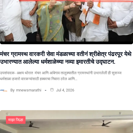
मंचर ग्रामस्थ वारकरी सेवा मंडळाच्या वतीनं श्रीक्षेत्र पंढरपूर येथे
उभारण्यात आलेल्या धर्मशाळेच्या नव्या इमारतीचे उद्घाटन.
उपसंपादक- अक्षय थोरात मंचर आणि आंबेगाव तालुक्यातील ग्रामस्थांनी उभारलेली ही सुसज्ज
धर्मशाळा हजारो वारकऱ्यांसाठी हक्काचा निवारा ठरेल आणि…
By
mnewsmarathi
Jul 4, 2026
माझा जिल्हा