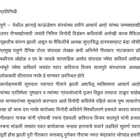
प्रतिनिधी.
पुणे – येथील ज्ञानाई फाऊंडेशन संस्थेच्या वतीने आचार्य अत्रे यांच्या जन्मशताब्दी
उत्तर रौप्यमहोत्सवी जयंती निमित्त विनोदी विडंबन कवितांची अनोखी काव्य मैफिल
नूकतीच संपन्न झाली असून या मैफिलीचे अध्यक्ष सुप्रसिद्ध हास्यसम्राट बंडा जोशी
प्रमुख पाहुणे दैनिक टोला संपादक लेखक कवी अभिनेते गीतकार नाटककार डॉ
बळीराम ओहोळ व एम के जावळे साप्ताहिक आमोद संपादक ज्येष्ठ कविवर्य अशोक
भांबुरे ज्येष्ठ कविवर्य जयवंत पवार कविराज विजय सातपुते संस्थापक अध्यक्ष
लोककवी सीताराम नरके हे मान्यवर उपस्थित होते.
कार्यक्रमाची सुरुवात स्वागात गीताने झाली अष्टपैलू व्यक्तिमत्त्व आचार्य अत्रे
यांच्या प्रतिमेला पुष्पहार व त्यांच्या ग्रंथसंपदांचे पूजन विठ्ठल तरवाल ठाकूर साहेब
या मान्यवरांच्या शुभहस्ते करण्यात आले विनोदी कवितेचे पहिले काव्य पुष्प त्वचारोग
तज्ञ डॉ चारू दत्त नरके चारोळ्या विनोदी कवितेने मिश्कीलपणे हसवले कावरा बावरा
गीतकार गायक यांनी प्रेमाची रचना ऐकवली कविराज विजय सातपुते यांनी हजल
रचना मांडली जयवंत पवार बायोकाचा रूसवा हास्याचे फवारे उडविले सुवर्णा पवार
पूर्ती हौस झाली पुरी गीतकार जनाबापू पुणेकर गौराचा नवरा चंद्रकांत जोगदंड हसरी