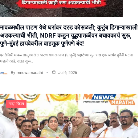
मावळमधील पाटण येथे घरांवर दरड कोसळली; कुटुंब ढिगाऱ्याखाली
अडकल्याची भीती, NDRF कडून युद्धपातळीवर बचावकार्य सुरू,
पुणे-मुंबई हायवेवरील वाहतूक पूर्णपणे बंद!
​प्रतिनिधी मावळ तालुक्यातील पाटण गावात आज (६ जुलै) पहाटेच्या सुमारास एक अत्यंत दुर्दैवी घटना
घडली आहे. सतत सुरू…
By
mnewsmarathi
Jul 6, 2026
माझा जिल्हा