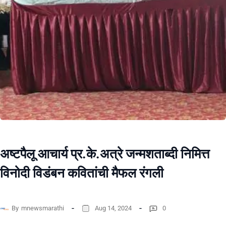
अष्टपैलू आचार्य प्र.के.अत्रे जन्मशताब्दी निमित्त
विनोदी विडंबन कवितांची मैफल रंगली
By
mnewsmarathi
Aug 14, 2024
0