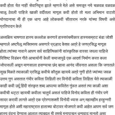
कवी होता येत नाही सेवानिवृत्त झाले म्हणजे मेले असे समजून नये चळवळ वळवळ
चालू ठेवली पाहिजे खाकी वर्दीतला माणूस कवी होतो तो मला अभिमान वाटतो
योगदानाचा मी ही एक धागा आहे लोककवी सीताराम नरके यांच्या विषयी असे
प्रतिपादन केले
अध्यक्षिय भाषणात हास्य कल्लोळ करणारे हास्यपंचमीकार हास्यसम्राट बंडा जोशी
म्हणाले अष्टपैलू व्यक्तिमत्त्व असणारे प्रल्हाद केशव अत्रे हे जगप्रसिद्ध माणूस
होता.त्यांच्या नावाने आपण सर्व साहित्यिकांनी सांस्कृतिक वारसा जपला पाहिजे
विशिष्ट विडंबन गीते आचार्यानी केली समाजापुढे एक आदर्श निर्माण करत कला
जोपासली असून माणसाला हसण्याचा छंद व्हावा आनंद जीवनात असला कि जगातले
सुख मिळते त्याकाळी प्रसिद्ध कवीचे कौतुक व्हायचे अत्रे गुणी होते ज्यांच्या जवळ
उत्तम गुण असतात गंभीर कविता लिहिली तर विनोदी कविता लिहिता येते त्याकाळी
काही कवी उर्दू हिंदी संस्कृत शब्द आपल्या कवितेत गुंफत असतं त्या काळी अशा
कवीची थट्टा व्हायची कवीला चातुर्य असलं पाहिजे विनोद कविता ही गंभीर पणे
सादर करावी लागते अत्रे एक प्रेरणाशक्ती विनोदी ध्यास अन् महामहीम हरहुन्नरी
माणूस होते अशी महाराष्ट्रात हाताच्या बोटावर मोजणारे कवी आहेत आपण सर्व जण
हास्य वंदना देण्यास आलात त्याबद्दल मी तुमचे मनापासून धन्यवाद मानतो असा