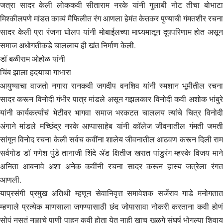
जत्रा सादर केली लोककवी सीताराम नरके यांनी गुलाबी नोट तीचा बोभाटा
मिश्कीलपणे मांडत काव्यं मैफिलीत रंग आणला हेमंत केतकर पुण्याची गंमतशीर रचना
सादर केली प्रा रंजना घोलप यांनी मोबाईलच्या माध्यमातून दूषपरिणाम होत असून
समाज अधोगतीकडे चाललाय ही खंत निर्माण केली.
डॉ बळीराम ओहोळ यांनी
चिंब झाला हदयाचा गाभारा
आयुष्याचा वाजतो नगारा रानकवी जगदीप वनशिव यांनी स्मशान भूमीतील रचना
सादर करून विनोदी गंभीर पात्र मांडले असून गझलकार विनोदी कवी अशोक भांबुरे
यांनी कार्यकर्त्यांचं भेटीवर भागवा समाज भरकटत चाललय त्यांचे चित्र विनोदी
अंगाने मांडले मच्छिंद्र नरके आप्पासाहेब यांनी कॉलेज जीवनातील गंमती जमती
सांगून विनोद रचना केली सर्वच कवींना शालेय जीवनातील आठवण करून दिली राम
सर्वगोड डॉ गणेश पुंडे तानाजी शिंदे ॲड क्षितीज खरात पांडुरंग म्हस्के विजय माने
अनिता आबनावे अशा अनेक कवींनी रचना सादर करून हास्य जत्रेला रंगत
आणली.
याप्रसंगी प्रमुख अतिथी म्हणून सेवानिवृत्त समावेशक सर्जेराव गाडे मनोगतात
म्हणाले प्रत्येक माणसाला जगण्यासाठी छंद जोपासावा नोकरी करताना कवी होणं
सोपं नसतं नळाचे पाणी पाहून कवी होता येत नाही खाच खळगे संघर्ष भोगल्या शिवाय