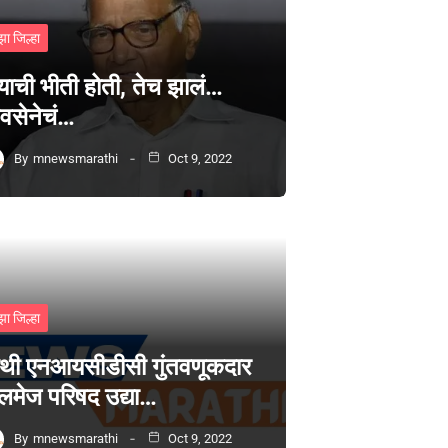
झा जिल्हा
्याची भीती होती, तेच झालं…
वसेनेचं…
By
mnewsmarathi
Oct 9, 2022
झा जिल्हा
थी एनआयसीडीसी गुंतवणूकदार
लमेज परिषद उद्या…
By
mnewsmarathi
Oct 9, 2022