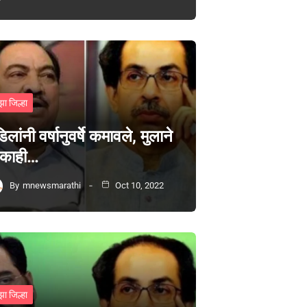
झा जिल्हा
िलांनी वर्षानुवर्षे कमावले, मुलाने
 काही…
By
mnewsmarathi
Oct 10, 2022
झा जिल्हा