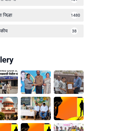
ा जिल्हा
1480
जकीय
38
lery