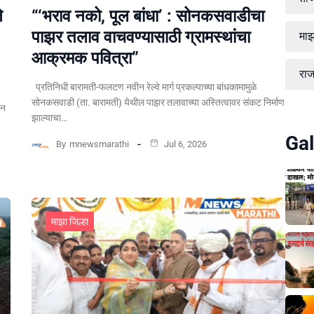
े
“‘भराव नको, पूल बांधा’ : सोनकसवाडीचा
पाझर तलाव वाचवण्यासाठी ग्रामस्थांचा
माझ
आक्रमक पवित्रा”
रा
प्रतिनिधी बारामती-फलटण नवीन रेल्वे मार्ग प्रकल्पाच्या बांधकामामुळे
सोनकसवाडी (ता. बारामती) येथील पाझर तलावाच्या अस्तित्वावर संकट निर्माण
पन
झाल्याचा…
Gal
By
mnewsmarathi
Jul 6, 2026
माझा जिल्हा