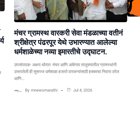
मंचर ग्रामस्थ वारकरी सेवा मंडळाच्या वतीनं
्य
श्रीक्षेत्र पंढरपूर येथे उभारण्यात आलेल्या
धर्मशाळेच्या नव्या इमारतीचे उद्घाटन.
उपसंपादक- अक्षय थोरात मंचर आणि आंबेगाव तालुक्यातील ग्रामस्थांनी
उभारलेली ही सुसज्ज धर्मशाळा हजारो वारकऱ्यांसाठी हक्काचा निवारा ठरेल
स
आणि…
By
mnewsmarathi
Jul 4, 2026