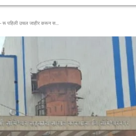
सोमेश्वरचे चेअरमन यांनी ३३००/- रू पहिली उचल जाहीर करून सभासदांची केली दिशाभुल ! – श्री सतिश काकडे