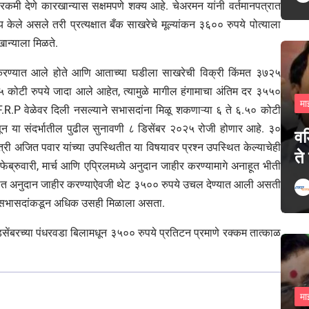
कमी देणे कारखान्यास सक्षमपणे शक्य आहे. चेअरमन यांनी वर्तमानपत्रात
ेले असले तरी प्रत्यक्षात बँक साखरेचे मूल्यांकन ३६०० रुपये पोत्याला
ान्याला मिळते.
े करण्यात आले होते आणि आताच्या घडीला साखरेची विक्री किंमत ३७२५
१२.५ कोटी रुपये जादा आले आहेत, त्यामुळे मागील हंगामाचा अंतिम दर ३५५०
मा
ांत F.R.P वेळेवर दिली नसल्याने सभासदांना मिळू शकणाऱ्या ६ ते ६.५० कोटी
ून या संदर्भातील पुढील सुनावणी ८ डिसेंबर २०२५ रोजी होणार आहे. ३०
वड
्री अजित पवार यांच्या उपस्थितीत या विषयावर प्रश्न उपस्थित केल्याचेही
ते
त फेब्रुवारी, मार्च आणि एप्रिलमध्ये अनुदान जाहीर करण्यामागे अनाहूत भीती
क्षात अनुदान जाहीर करण्याऐवजी थेट ३५०० रुपये उचल देण्यात आली असती
 सभासदांकडून अधिक उसही मिळाला असता.
सेंबरच्या पंधरवडा बिलामधून ३५०० रुपये प्रतिटन प्रमाणे रक्कम तात्काळ
मा