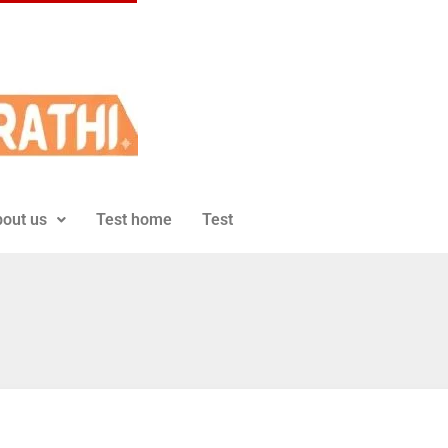
out us
Test home
Test