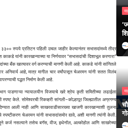
मा
‘ज
शि
३३०० रुपये प्रतिटन पहिली उचल जाहीर केल्यानंतर सभासदांमध्ये तीव्र
ीश काकडे यांनी कारखान्याच्या या निर्णयावर “सभासदांची दिशाभूल करणारा”
या बँक खात्यावर वर्ग करण्याची मागणी केली आहे. काकडे यांनी सांगितले
 अनिवार्य आहे, मात्र मागील चार वर्षांपासून चेअरमन यांनी सतत विलंब
परण्याची पद्धत निर्माण केली आहे.
मा
भाग पाडणाऱ्या न्यायालयीन विजयाचे खरे श्रेय कृती समितीच्या लढाईला
 स्पष्ट केले. सोमेश्वरची रिकव्हरी सांगली–कोल्हापूर जिल्ह्यातील अग्रगण्य
चौ
 देण्यात आली नाही आणि साखरवाडीसारख्या खाजगी कारखान्याशी तुलना
गो
्पष्टीकरण चेअरमन यांनी सभासदांसमोर द्यावे, अशी मागणी त्यांनी केली.
ुने कर्ज नसल्याने तसेच बगॅस, वीज, इथेनॉल, अल्कोहोल आणि साखरेच्या