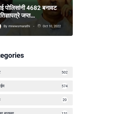
ंबई पोलिसांनी 4682 बनावट
रतिज्ञापत्रे जप्त…
By
mnewsmarathi
Oct 10, 2022
egories
र
502
ाईम
574
ळ
20
्या बातम्या
131