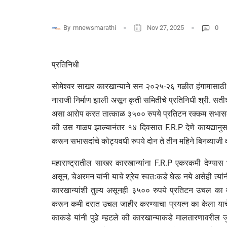
By
mnewsmarathi
Nov 27, 2025
0
प्रतिनिधी
सोमेश्वर साखर कारखान्याने सन २०२५-२६ गळीत हंगामासाठी 
नाराजी निर्माण झाली असून कृती समितीचे प्रतिनिधी श्री. सत
असा आरोप करत तात्काळ ३५०० रुपये प्रतिटन रक्कम सभासदांच्
की उस गाळप झाल्यानंतर १४ दिवसात F.R.P देणे कायद्यानुसार
करून सभासदांचे कोट्यवधी रुपये दोन ते तीन महिने बिनव्याजी वा
महाराष्ट्रातील साखर कारखान्यांना F.R.P एकरकमी देण्यास 
असून, चेअरमन यांनी याचे श्रेय स्वतःकडे घेऊ नये असेही त्यांनी
कारखान्यांशी तुल्य असूनही ३५०० रुपये प्रतिटन उचल का
करून कमी दरात उचल जाहीर करण्याचा प्रयत्न का केला याचे स
काकडे यांनी पुढे म्हटले की कारखान्याकडे मालतारणावरील ज