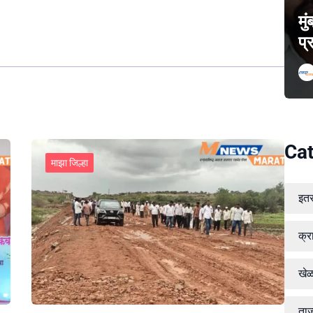
मु
प्
Cat
माझा जिल्हा
इत
क्र
खे
ताज