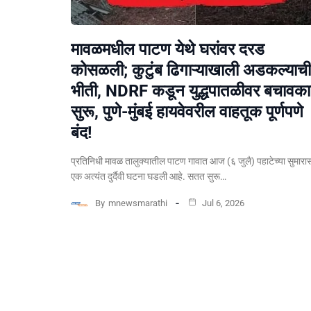
मावळमधील पाटण येथे घरांवर दरड
कोसळली; कुटुंब ढिगाऱ्याखाली अडकल्याची
भीती, NDRF कडून युद्धपातळीवर बचावकार
सुरू, पुणे-मुंबई हायवेवरील वाहतूक पूर्णपणे
बंद!
​प्रतिनिधी मावळ तालुक्यातील पाटण गावात आज (६ जुलै) पहाटेच्या सुमारा
एक अत्यंत दुर्दैवी घटना घडली आहे. सतत सुरू…
By
mnewsmarathi
Jul 6, 2026