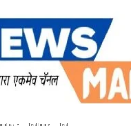
out us
Test home
Test