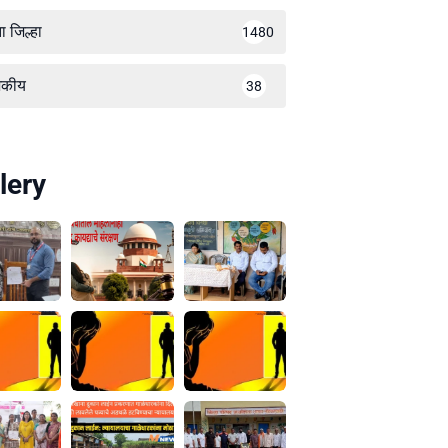
ा जिल्हा
1480
जकीय
38
lery