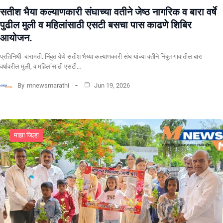
सतीश भैया कल्याणकारी संघाच्या वतीने जेष्ठ नागरिक व बारा वर्षे
पुढील मुली व महिलांसाठी एसटी बसचा पास काढणे शिबिर
आयोजन.
प्रतिनिधी बारामती. निंबुत येथे सतीश भैय्या कल्याणकारी संघ यांच्या वतीने निंबुत गावातील बारा
वर्षावरील मुली, व महिलांसाठी एसटी…
By
mnewsmarathi
Jun 19, 2026
माझा जिल्हा