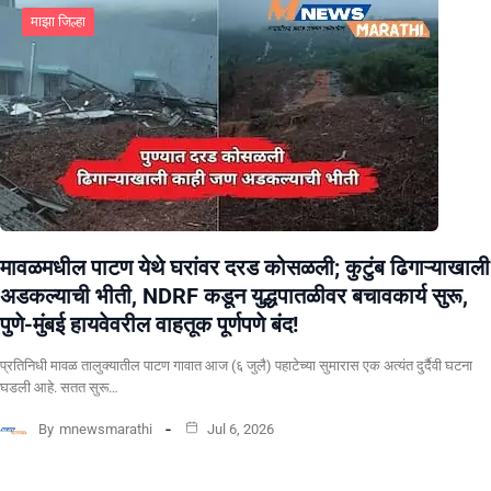
माझा जिल्हा
मावळमधील पाटण येथे घरांवर दरड कोसळली; कुटुंब ढिगाऱ्याखाली
अडकल्याची भीती, NDRF कडून युद्धपातळीवर बचावकार्य सुरू,
पुणे-मुंबई हायवेवरील वाहतूक पूर्णपणे बंद!
​प्रतिनिधी मावळ तालुक्यातील पाटण गावात आज (६ जुलै) पहाटेच्या सुमारास एक अत्यंत दुर्दैवी घटना
घडली आहे. सतत सुरू…
By
mnewsmarathi
Jul 6, 2026