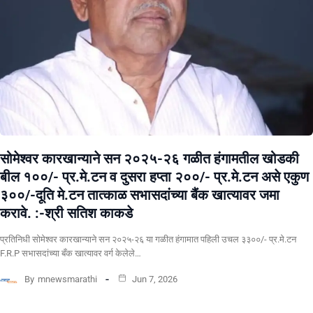
सोमेश्वर कारखान्याने सन २०२५-२६ गळीत हंगामतील खोडकी
बील १००/- प्र.मे.टन व दुसरा हप्ता २००/- प्र.मे.टन असे एकुण
३००/-दूति मे.टन तात्काळ सभासदांच्या बैंक खात्यावर जमा
करावे. :-श्री सतिश काकडे
प्रतिनिधी सोमेश्वर कारखान्याने सन २०२५-२६ या गळीत हंगामात पहिली उचल ३३००/- प्र.मे.टन
F.R.P सभासदांच्या बँक खात्यावर वर्ग केलेले…
By
mnewsmarathi
Jun 7, 2026