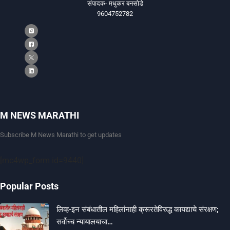
संपादक- मधुकर बनसोडे
9604752782
M NEWS MARATHI
Subscribe M News Marathi to get updates
[mc4wp_form id=9440]
Popular Posts
लिव्ह-इन संबंधातील महिलांनाही क्रूरतेविरुद्ध कायद्याचे संरक्षण;
सर्वोच्च न्यायालयाचा…