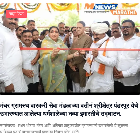
माझा जिल्हा
मंचर ग्रामस्थ वारकरी सेवा मंडळाच्या वतीनं श्रीक्षेत्र पंढरपूर येथे
उभारण्यात आलेल्या धर्मशाळेच्या नव्या इमारतीचे उद्घाटन.
उपसंपादक- अक्षय थोरात मंचर आणि आंबेगाव तालुक्यातील ग्रामस्थांनी उभारलेली ही सुसज्ज
धर्मशाळा हजारो वारकऱ्यांसाठी हक्काचा निवारा ठरेल आणि…