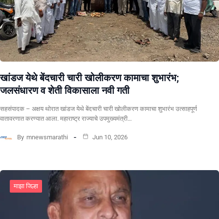
खांडज येथे बेंदचारी चारी खोलीकरण कामाचा शुभारंभ;
जलसंधारण व शेती विकासाला नवी गती
सहसंपादक – अक्षय थोरात खांडज येथे बेंदचारी चारी खोलीकरण कामाचा शुभारंभ उत्साहपूर्ण
वातावरणात करण्यात आला. महाराष्ट्र राज्याचे उपमुख्यमंत्री…
By
mnewsmarathi
Jun 10, 2026
माझा जिल्हा