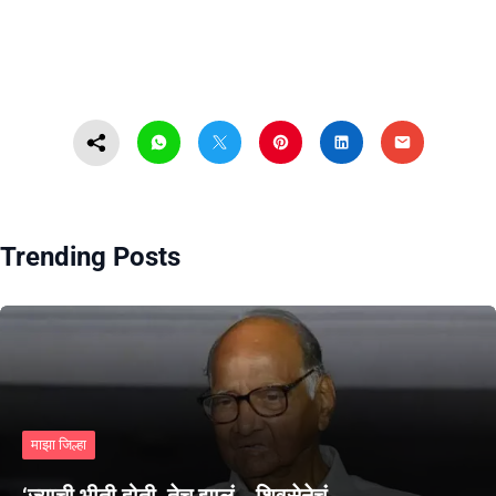
Trending Posts
माझा जिल्हा
‘ज्याची भीती होती, तेच झालं… शिवसेनेचं…