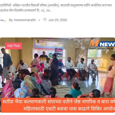
प्रतिनिधी अखिल भारतीय विद्यार्थी परिषद (अभाविप), बारामती तालुक्याच्या वतीने आयोजित करण्यात
आलेला तीन दिवसीय अभ्यासवर्ग दि. २६, २७…
By
mnewsmarathi
Jun 29, 2026
माझा जिल्हा