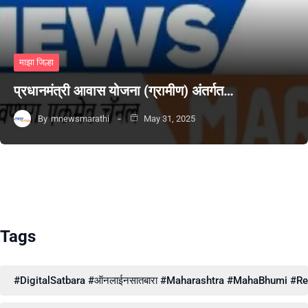
माझा जिल्हा
प्रधानमंत्री आवास योजना (ग्रामीण) अंतर्गत…
By
mnewsmarathi
May 31, 2025
Tags
#DigitalSatbara #ऑनलाईनसातबारा #Maharashtra #MahaBhumi #Reve