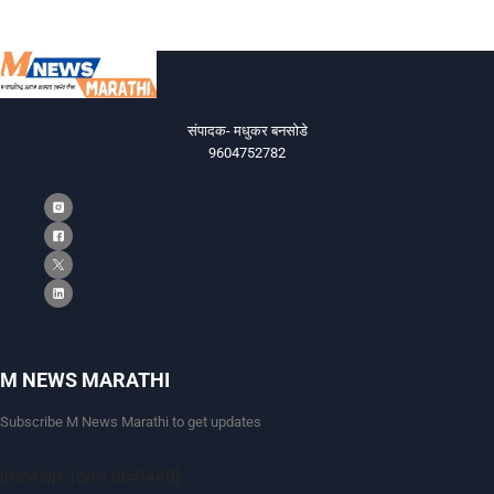
संपादक- मधुकर बनसोडे
9604752782
M NEWS MARATHI
Subscribe M News Marathi to get updates
[mc4wp_form id=9440]