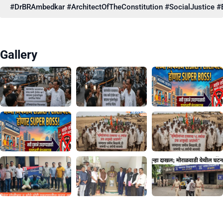
#DrBRAmbedkar #ArchitectOfTheConstitution #SocialJustice #E
Gallery